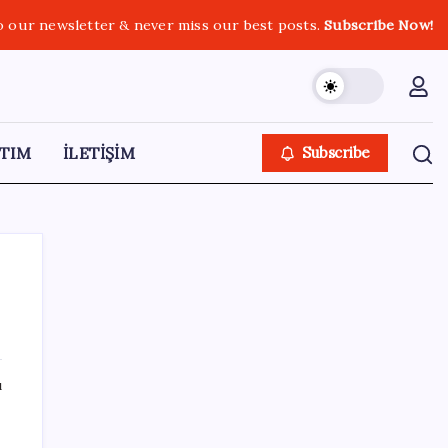
o our newsletter & never miss our best posts.
Subscribe Now!
TIM
İLETİŞİM
Subscribe
SON YAZILAR
ı
Klasik Pokémon Oyunları PC’de Hayat
Buldu