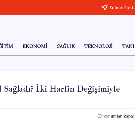
Subscribe t
ĞİTİM
EKONOMİ
SAĞLIK
TEKNOLOJİ
TANI
l Sağladı? İki Harfin Değişimiyle
Yasaklı
yorumlar kapal
Bakan
Çin’e
Girişi