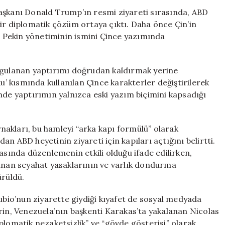
Nasıl
aşkanı Donald Trump’ın resmi ziyareti sırasında, ABD
Sağladı?
i bir diplomatik çözüm ortaya çıktı. Daha önce Çin’in
İki
i, Pekin yönetiminin ismini Çince yazımında
Harfin
Değişimiyle
Engeller
uygulanan yaptırımı doğrudan kaldırmak yerine
Aşıldı
Ru’ kısmında kullanılan Çince karakterler değiştirilerek
için
nde yaptırımın yalnızca eski yazım biçimini kapsadığı
ları, bu hamleyi “arka kapı formülü” olarak
n ABD heyetinin ziyareti için kapıları açtığını belirtti.
asında düzenlemenin etkili olduğu ifade edilirken,
lanan seyahat yasaklarının ve varlık dondurma
ürüldü.
’nun ziyarette giydiği kıyafet de sosyal medyada
rin, Venezuela’nın başkenti Karakas’ta yakalanan Nicolas
plomatik nezaketsizlik” ve “gövde gösterisi” olarak