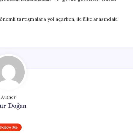
a önemli tartışmalara yol açarken, iki ülke arasındaki
Author
ur Doğan
Follow Me