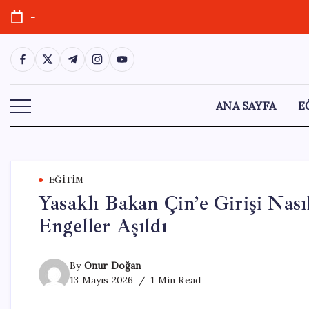
Skip
-
to
content
https://www.facebook.com/
https://twitter.com/
https://t.me/
https://www.instagram.com/
https://youtube.com/
ANA SAYFA
E
EĞITIM
Yasaklı Bakan Çin’e Girişi Nası
Engeller Aşıldı
By
Onur Doğan
13 Mayıs 2026
1 Min Read