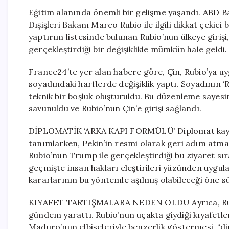
Eğitim alanında önemli bir gelişme yaşandı. ABD B
Dışişleri Bakanı Marco Rubio ile ilgili dikkat çekic
yaptırım listesinde bulunan Rubio’nun ülkeye giriş
gerçekleştirdiği bir değişiklikle mümkün hale geldi.
France24’te yer alan habere göre, Çin, Rubio’ya 
soyadındaki harflerde değişiklik yaptı. Soyadının ‘
teknik bir boşluk oluşturuldu. Bu düzenleme sayesi
savunuldu ve Rubio’nun Çin’e girişi sağlandı.
DİPLOMATİK ‘ARKA KAPI FORMÜLÜ’ Diplomat kaynak
tanımlarken, Pekin’in resmi olarak geri adım atmada
Rubio’nun Trump ile gerçekleştirdiği bu ziyaret sır
geçmişte insan hakları eleştirileri yüzünden uygu
kararlarının bu yöntemle aşılmış olabileceği öne s
KIYAFET TARTIŞMALARA NEDEN OLDU Ayrıca, Rubio
gündem yarattı. Rubio’nun uçakta giydiği kıyafetle
Maduro’nun elbiseleriyle benzerlik göstermesi, “di