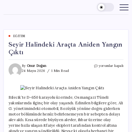
Skip
to
content
EĞITIM
Seyir Halindeki Araçta Aniden Yangın
Çıktı
Seyir
By
Onur Doğan
yorumlar kapalı
Halindeki
24 Mayıs 2026
1 Min Read
Araçta
Aniden
Yangın
Çıktı
için
Bilecik’te D-650 karayolu üzerinde, Osmangazi Tüneli
yakınlarında ilginç bir olay yaşandı. Edinilen bilgilere göre, Ali
G. yönetimindeki otomobil, Bozüyük yönüne doğru giderken
motor bölümünde henüz belirlenemeyen bir sebepten dolayı
alev aldı. Kısa sürede büyüyen alevler, ihbar üzerine olay
yerine hızla ulaşan itfaiye ekipleri tarafından kontrol altına
alındı ve yangın söndürüldü. Neyse ki olayda herhangi bir