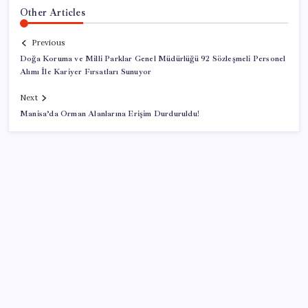
Other Articles
Previous
Doğa Koruma ve Milli Parklar Genel Müdürlüğü 92 Sözleşmeli Personel
Alımı İle Kariyer Fırsatları Sunuyor
Next
Manisa’da Orman Alanlarına Erişim Durduruldu!
SON YAZILAR
Ankara’da soğanların arasına saklanan 150 kilo