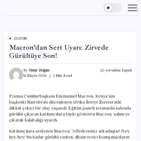
Skip
to
content
EĞITIM
Macron’dan Sert Uyarı: Zirvede
Gürültüye Son!
Macron’dan
By
Onur Doğan
yorumlar kapalı
Sert
11 Mayıs 2026
1 Min Read
Uyarı:
Zirvede
Gürültüye
Fransa Cumhurbaşkanı Emmanuel Macron, Kenya’nın
Son!
başkenti Nairobi’de düzenlenen Afrika İleriye Zirvesi’nde
için
dikkat çekici bir olay yaşandı. Eğitim paneli sırasında salonda
gürültü çıkaran katılımcılara tepki gösteren Macron, sahneye
çıkarak kalabalığı uyardı.
Katılımcılara seslenen Macron, “Affedersiniz arkadaşlar! Hey,
hey, hey! Bu kadar gürültü varken, ilham verici konuşmacıların