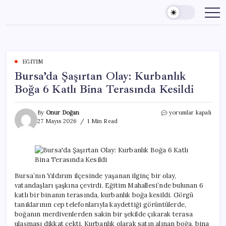
Skip
to
content
EĞITIM
Bursa’da Şaşırtan Olay: Kurbanlık
Boğa 6 Katlı Bina Terasında Kesildi
Bursa’da
By
Onur Doğan
yorumlar kapalı
Şaşırtan
27 Mayıs 2026
1 Min Read
Olay:
Kurbanlık
Boğa
6
Katlı
Bina
Bursa’nın Yıldırım ilçesinde yaşanan ilginç bir olay,
Terasında
vatandaşları şaşkına çevirdi. Eğitim Mahallesi’nde bulunan 6
Kesildi
katlı bir binanın terasında, kurbanlık boğa kesildi. Görgü
için
tanıklarının cep telefonlarıyla kaydettiği görüntülerde,
boğanın merdivenlerden sakin bir şekilde çıkarak terasa
ulaşması dikkat çekti. Kurbanlık olarak satın alınan boğa, bina