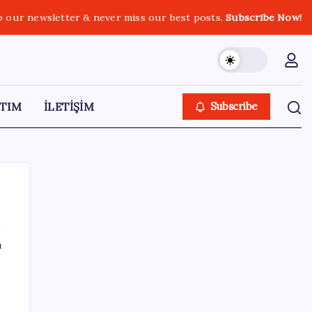
o our newsletter & never miss our best posts.
Subscribe Now!
TIM
İLETİŞİM
Subscribe
ı
SON YAZILAR
Klasik Pokémon Oyunları PC’de Hayat
Buldu