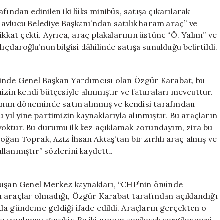
Bayramlaşma
dan edinilen iki lüks minibüs, satışa çıkarılarak
Süreci
avlucu Belediye Başkanı’ndan satılık haram araç” ve
için
ikkat çekti. Ayrıca, araç plakalarının üstüne “Ö. Yalım” ve
Kılıçdaroğlu’nun bilgisi dâhilinde satışa sunulduğu belirtildi.
minde Genel Başkan Yardımcısı olan Özgür Karabat, bu
izin kendi bütçesiyle alınmıştır ve faturaları mevcuttur.
u’nun döneminde satın alınmış ve kendisi tarafından
 yıl yine partimizin kaynaklarıyla alınmıştır. Bu araçların
i yoktur. Bu durumu ilk kez açıklamak zorundayım, zira bu
doğan Toprak, Aziz İhsan Aktaş’tan bir zırhlı araç almış ve
ullanmıştır” sözlerini kaydetti.
onuşan Genel Merkez kaynakları, “CHP’nin önünde
alı araçlar olmadığı, Özgür Karabat tarafından açıklandığı
da gündeme geldiği ifade edildi. Araçların gerçekten o
e yapılması gerekir. Bu iki aracın seçilerek sergilenmesi,