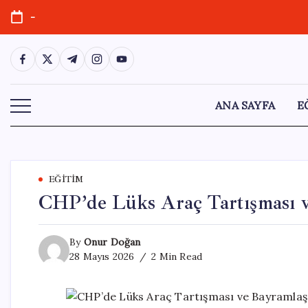
Skip
-
to
content
https://www.facebook.com/
https://twitter.com/
https://t.me/
https://www.instagram.com/
https://youtube.com/
ANA SAYFA
E
EĞITIM
CHP’de Lüks Araç Tartışması 
By
Onur Doğan
28 Mayıs 2026
2 Min Read