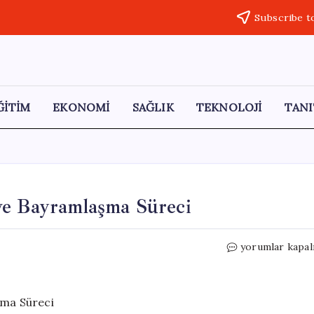
Subscribe t
ĞİTİM
EKONOMİ
SAĞLIK
TEKNOLOJİ
TANI
ve Bayramlaşma Süreci
CHP’de
yorumlar kapal
Lüks
Araç
Tartışması
ve