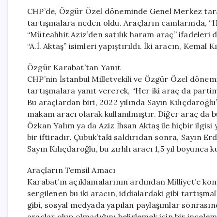
CHP’de, Özgür Özel döneminde Genel Merkez tarafın
tartışmalara neden oldu. Araçların camlarında, “H
“Müteahhit Aziz’den satılık haram araç” ifadeleri d
“A.İ. Aktaş” isimleri yapıştırıldı. İki aracın, Kemal 
Özgür Karabat’tan Yanıt
CHP’nin İstanbul Milletvekili ve Özgür Özel döne
tartışmalara yanıt vererek, “Her iki araç da partim
Bu araçlardan biri, 2022 yılında Sayın Kılıçdaroğl
makam aracı olarak kullanılmıştır. Diğer araç da bu
Özkan Yalım ya da Aziz İhsan Aktaş ile hiçbir ilgis
bir iftiradır. Çubuk’taki saldırıdan sonra, Sayın Er
Sayın Kılıçdaroğlu, bu zırhlı aracı 1,5 yıl boyunca k
Araçların Temsil Amacı
Karabat’ın açıklamalarının ardından Milliyet’e k
sergilenen bu iki aracın, iddialardaki gibi tartışm
gibi, sosyal medyada yapılan paylaşımlar sonrasın
araçlar olup olmadığını belirlemek için bir incelem