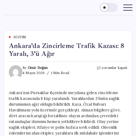
Skip
to
content
EĞITIM
Ankara’da Zincirleme Trafik Kazası: 8
Yaralı, 3’ü Ağır
Ankara’da
By
Onur Doğan
yorumlar kapalı
Zincirleme
4 Mayıs 2026
1 Min Read
Trafik
Kazası:
8
Ankara’nın Pursaklar ilçesinde meydana gelen zincirleme
Yaralı,
trafik kazasında 8 kişi yaralandı. Yaralılardan 3’ünün sağlık
3’ü
Ağır
durumunun ağır olduğu bildirildi. Kaza, Özal Bulvarı
için
Havalimanı yolu üzerinde gerçekleşti. Alınan bilgilere göre,
dört aracın karıştığı bu talihsiz olayın ardından çevredeki
vatandaşlar durumu hemen yetkililere bildirdi. Olay yerine
sağlık ekipleri, itfaiye ve polis hızlıca sevk edildi. Güvenlik
önlemlerini alan ekipler, yaralılara ilk müdahale işlemlerini