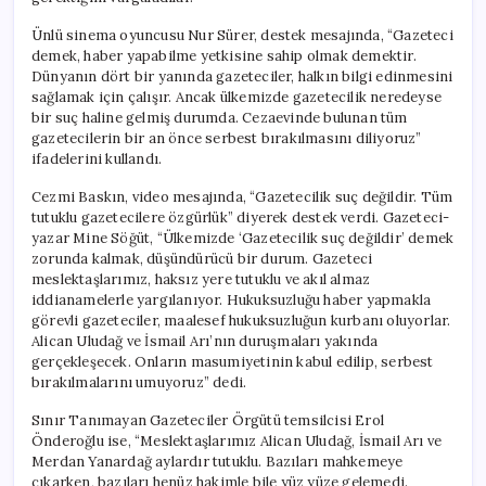
Ünlü sinema oyuncusu Nur Sürer, destek mesajında, “Gazeteci
demek, haber yapabilme yetkisine sahip olmak demektir.
Dünyanın dört bir yanında gazeteciler, halkın bilgi edinmesini
sağlamak için çalışır. Ancak ülkemizde gazetecilik neredeyse
bir suç haline gelmiş durumda. Cezaevinde bulunan tüm
gazetecilerin bir an önce serbest bırakılmasını diliyoruz”
ifadelerini kullandı.
Cezmi Baskın, video mesajında, “Gazetecilik suç değildir. Tüm
tutuklu gazetecilere özgürlük” diyerek destek verdi. Gazeteci-
yazar Mine Söğüt, “Ülkemizde ‘Gazetecilik suç değildir’ demek
zorunda kalmak, düşündürücü bir durum. Gazeteci
meslektaşlarımız, haksız yere tutuklu ve akıl almaz
iddianamelerle yargılanıyor. Hukuksuzluğu haber yapmakla
görevli gazeteciler, maalesef hukuksuzluğun kurbanı oluyorlar.
Alican Uludağ ve İsmail Arı’nın duruşmaları yakında
gerçekleşecek. Onların masumiyetinin kabul edilip, serbest
bırakılmalarını umuyoruz” dedi.
Sınır Tanımayan Gazeteciler Örgütü temsilcisi Erol
Önderoğlu ise, “Meslektaşlarımız Alican Uludağ, İsmail Arı ve
Merdan Yanardağ aylardır tutuklu. Bazıları mahkemeye
çıkarken, bazıları henüz hakimle bile yüz yüze gelemedi.