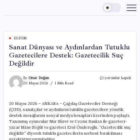
Skip
to
content
EĞITIM
Sanat Dünyası ve Aydınlardan Tutuklu
Gazetecilere Destek: Gazetecilik Suç
Değildir
Sanat
By
Onur Doğan
yorumlar kapalı
Dünyası
20 Mayıs 2026
1 Min Read
ve
Aydınlardan
Tutuklu
20 Mayıs 2026 – ANKARA – Çağdaş Gazeteciler Derneği
Gazetecilere
(ÇGD), sanatçılar ve aydınların tutuklu gazetecilere yönelik
Destek:
Gazetecilik
destek mesajlarını sosyal medya hesapları üzerinden paylaştı.
Suç
Tanınmış oyuncular Nur Sürer ve Cezmi Baskın ile gazeteci-
Değildir
yazar Mine Söğüt ve gazeteci Erol Önderoğlu, “Gazetecilik suç
için
değildir” diyerek tutuklu gazetecilerin serbest bırakılması
gerektiğini vurguladılar.