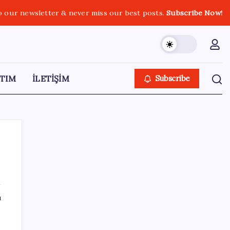
o our newsletter & never miss our best posts.
Subscribe Now!
TIM
İLETİŞİM
Subscribe
SON YAZILAR
ı
macOS Kullananlar Dikkat: Bilgisayarınızı
Güncelleyin