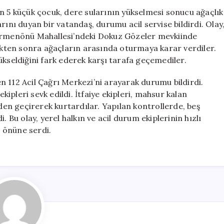
Kalan
n 5 küçük çocuk, dere sularının yükselmesi sonucu ağaçlık
5
rını duyan bir vatandaş, durumu acil servise bildirdi. Olay
Çocuk
ğirmenönü Mahallesi’ndeki Dokuz Gözeler mevkiinde
İtfaiye
tikten sonra ağaçların arasında oturmaya karar verdiler.
Ekiplerince
ükseldiğini fark ederek karşı tarafa geçemediler.
Kurtarıldı
için
 112 Acil Çağrı Merkezi’ni arayarak durumu bildirdi.
ekipleri sevk edildi. İtfaiye ekipleri, mahsur kalan
eden geçirerek kurtardılar. Yapılan kontrollerde, beş
. Bu olay, yerel halkın ve acil durum ekiplerinin hızlı
 önüne serdi.