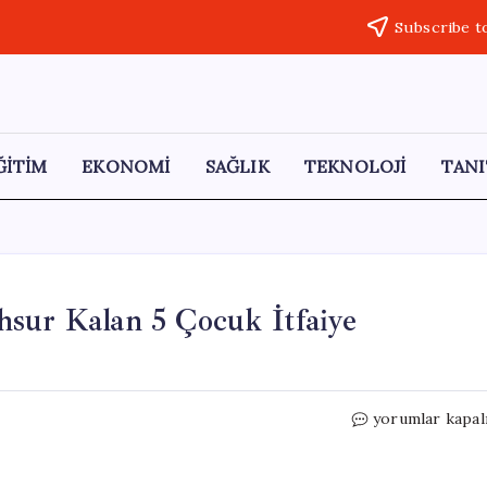
Subscribe t
ĞİTİM
EKONOMİ
SAĞLIK
TEKNOLOJİ
TANI
hsur Kalan 5 Çocuk İtfaiye
Yıldırım’da
yorumlar kapal
Dere
Kenarında
Mahsur