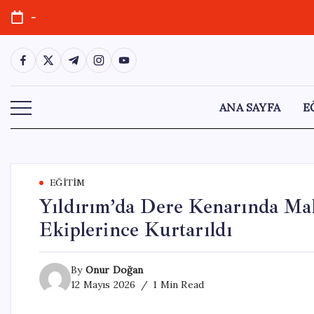
Skip
-
to
content
https://www.facebook.com/
https://twitter.com/
https://t.me/
https://www.instagram.com/
https://youtube.com/
ANA SAYFA
E
EĞITIM
Yıldırım’da Dere Kenarında Ma
Ekiplerince Kurtarıldı
By
Onur Doğan
12 Mayıs 2026
1 Min Read