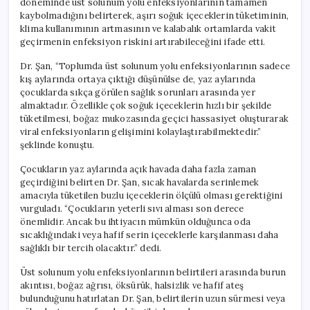
döneminde üst solunum yolu enfeksiyonlarının tamamen
için
kaybolmadığını belirterek, aşırı soğuk içeceklerin tüketiminin,
klima kullanımının artmasının ve kalabalık ortamlarda vakit
geçirmenin enfeksiyon riskini artırabileceğini ifade etti.
Dr. Şan, “Toplumda üst solunum yolu enfeksiyonlarının sadece
kış aylarında ortaya çıktığı düşünülse de, yaz aylarında
çocuklarda sıkça görülen sağlık sorunları arasında yer
almaktadır. Özellikle çok soğuk içeceklerin hızlı bir şekilde
tüketilmesi, boğaz mukozasında geçici hassasiyet oluşturarak
viral enfeksiyonların gelişimini kolaylaştırabilmektedir.”
şeklinde konuştu.
Çocukların yaz aylarında açık havada daha fazla zaman
geçirdiğini belirten Dr. Şan, sıcak havalarda serinlemek
amacıyla tüketilen buzlu içeceklerin ölçülü olması gerektiğini
vurguladı. “Çocukların yeterli sıvı alması son derece
önemlidir. Ancak bu ihtiyacın mümkün olduğunca oda
sıcaklığındaki veya hafif serin içeceklerle karşılanması daha
sağlıklı bir tercih olacaktır.” dedi.
Üst solunum yolu enfeksiyonlarının belirtileri arasında burun
akıntısı, boğaz ağrısı, öksürük, halsizlik ve hafif ateş
bulunduğunu hatırlatan Dr. Şan, belirtilerin uzun sürmesi veya