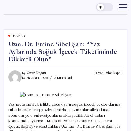
Skip
to
content
HABER
Uzm. Dr. Emine Sibel Şan: “Yaz
Aylarında Soğuk İçecek Tüketiminde
Dikkatli Olun”
Uzm.
By
Onur Doğan
yorumlar kapalı
Dr.
10 Haziran 2026
2 Min Read
Emine
Sibel
Şan:
“Yaz
Aylarında
Yaz mevsimiyle birlikte çocukların soğuk içecek ve dondurma
Soğuk
tüketiminde artış gözlemlenirken, uzmanlar aileleri üst
İçecek
solunum yolu enfeksiyonlarına karşı dikkatli olmaları
Tüketiminde
konusunda uyarıyor. Medical Point Gaziantep Hastanesi
Dikkatli
Çocuk Sağlığı ve Hastalıkları Uzmanı Dr. Emine Sibel Şan, yaz
Olun”