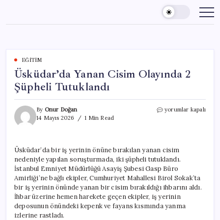
Skip
to
content
EĞITIM
Üsküdar’da Yanan Cisim Olayında 2
Şüpheli Tutuklandı
Üsküdar’da
By
Onur Doğan
yorumlar kapalı
Yanan
14 Mayıs 2026
1 Min Read
Cisim
Olayında
2
Üsküdar’da bir iş yerinin önüne bırakılan yanan cisim
Şüpheli
nedeniyle yapılan soruşturmada, iki şüpheli tutuklandı.
Tutuklandı
için
İstanbul Emniyet Müdürlüğü Asayiş Şubesi Gasp Büro
Amirliği’ne bağlı ekipler, Cumhuriyet Mahallesi Birol Sokak’ta
bir iş yerinin önünde yanan bir cisim bırakıldığı ihbarını aldı.
İhbar üzerine hemen harekete geçen ekipler, iş yerinin
deposunun önündeki kepenk ve fayans kısmında yanma
izlerine rastladı.