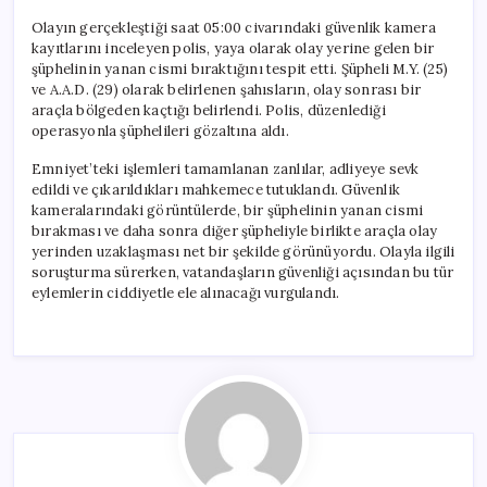
Olayın gerçekleştiği saat 05:00 civarındaki güvenlik kamera
kayıtlarını inceleyen polis, yaya olarak olay yerine gelen bir
şüphelinin yanan cismi bıraktığını tespit etti. Şüpheli M.Y. (25)
ve A.A.D. (29) olarak belirlenen şahısların, olay sonrası bir
araçla bölgeden kaçtığı belirlendi. Polis, düzenlediği
operasyonla şüphelileri gözaltına aldı.
Emniyet’teki işlemleri tamamlanan zanlılar, adliyeye sevk
edildi ve çıkarıldıkları mahkemece tutuklandı. Güvenlik
kameralarındaki görüntülerde, bir şüphelinin yanan cismi
bırakması ve daha sonra diğer şüpheliyle birlikte araçla olay
yerinden uzaklaşması net bir şekilde görünüyordu. Olayla ilgili
soruşturma sürerken, vatandaşların güvenliği açısından bu tür
eylemlerin ciddiyetle ele alınacağı vurgulandı.