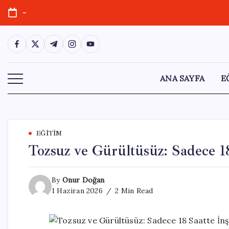
Skip
-
to
content
https://www.facebook.com/
https://twitter.com/
https://t.me/
https://www.instagram.com/
https://youtube.com/
ANA SAYFA
E
EĞITIM
Tozsuz ve Gürültüsüz: Sadece 18
By
Onur Doğan
1 Haziran 2026
2 Min Read