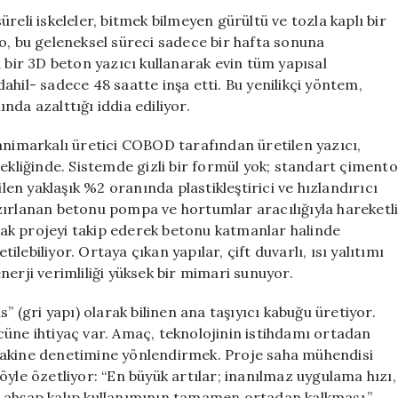
Saatte
reli iskeleler, bitmek bilmeyen gürültü ve tozla kaplı bir
İnşa
o, bu geleneksel süreci sadece bir hafta sonuna
Edilen
 bir 3D beton yazıcı kullanarak evin tüm yapısal
Yenilikçi
Ev
ahil- sadece 48 saatte inşa etti. Bu yenilikçi yöntem,
için
da azalttığı iddia ediliyor.
animarkalı üretici COBOD tarafından üretilen yazıcı,
sekliğinde. Sistemde gizli bir formül yok; standart çimento
ilen yaklaşık %2 oranında plastikleştirici ve hızlandırıcı
zırlanan betonu pompa ve hortumlar aracılığıyla hareketl
arak projeyi takip ederek betonu katmanlar halinde
ebiliyor. Ortaya çıkan yapılar, çift duvarlı, ısı yalıtımı
erji verimliliği yüksek bir mimari sunuyor.
” (gri yapı) olarak bilinen ana taşıyıcı kabuğu üretiyor.
gücüne ihtiyaç var. Amaç, teknolojinin istihdamı ortadan
p, makine denetimine yönlendirmek. Proje saha mühendisi
öyle özetliyor: “En büyük artılar; inanılmaz uygulama hızı,
l ahşap kalıp kullanımının tamamen ortadan kalkması.”