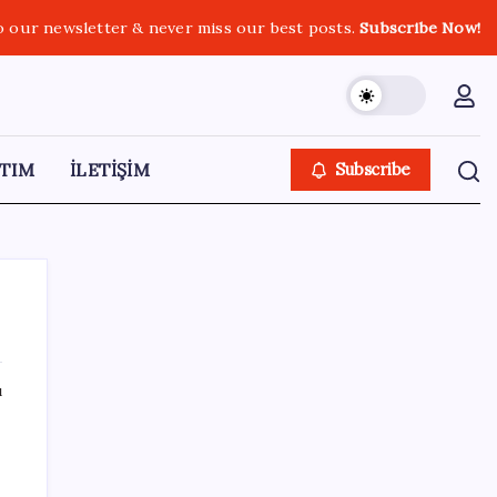
o our newsletter & never miss our best posts.
Subscribe Now!
TIM
İLETİŞİM
Subscribe
ı
SON YAZILAR
KOBİ’ler için akıllı üretim üssü