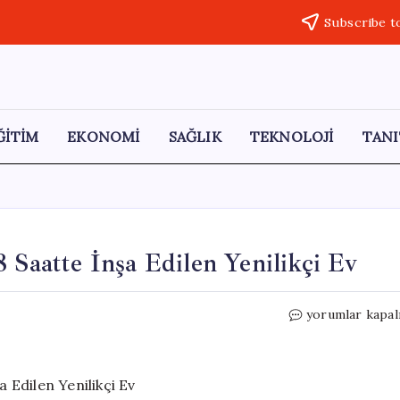
Subscribe t
ĞİTİM
EKONOMİ
SAĞLIK
TEKNOLOJİ
TANI
 Saatte İnşa Edilen Yenilikçi Ev
Tozsuz
yorumlar kapal
ve
Gürültüsüz:
Sadece
18