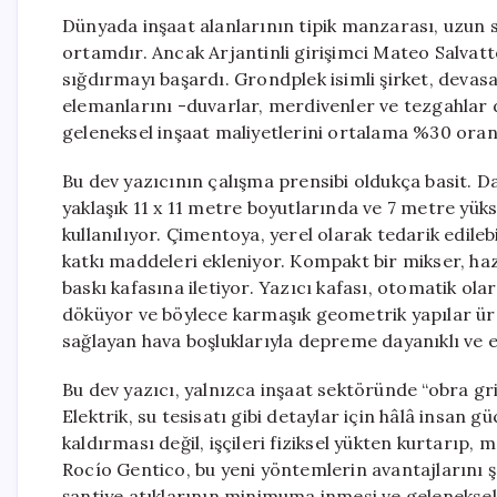
Dünyada inşaat alanlarının tipik manzarası, uzun sü
ortamdır. Ancak Arjantinli girişimci Mateo Salvatt
sığdırmayı başardı. Grondplek isimli şirket, devasa
elemanlarını -duvarlar, merdivenler ve tezgahlar d
geleneksel inşaat maliyetlerini ortalama %30 oranın
Bu dev yazıcının çalışma prensibi oldukça basit. D
yaklaşık 11 x 11 metre boyutlarında ve 7 metre yük
kullanılıyor. Çimentoya, yerel olarak tedarik edileb
katkı maddeleri ekleniyor. Kompakt bir mikser, ha
baskı kafasına iletiyor. Yazıcı kafası, otomatik ol
döküyor ve böylece karmaşık geometrik yapılar üretil
sağlayan hava boşluklarıyla depreme dayanıklı ve en
Bu dev yazıcı, yalnızca inşaat sektöründe “obra gris
Elektrik, su tesisatı gibi detaylar için hâlâ insan 
kaldırması değil, işçileri fiziksel yükten kurtarı
Rocío Gentico, bu yeni yöntemlerin avantajlarını ş
şantiye atıklarının minimuma inmesi ve gelenekse