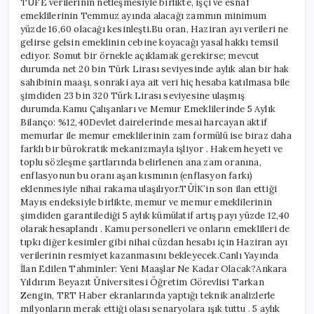
TÜFE verilerinin netleşmesiyle birlikte, işçi ve esnaf
emeklilerinin Temmuz ayında alacağı zammın minimum
yüzde 16,60 olacağı kesinleşti.Bu oran, Haziran ayı verileri ne
gelirse gelsin emeklinin cebine koyacağı yasal hakkı temsil
ediyor. Somut bir örnekle açıklamak gerekirse; mevcut
durumda net 20 bin Türk Lirası seviyesinde aylık alan bir hak
sahibinin maaşı, sonraki aya ait veri hiç hesaba katılmasa bile
şimdiden 23 bin 320 Türk Lirası seviyesine ulaşmış
durumda.Kamu Çalışanları ve Memur Emeklilerinde 5 Aylık
Bilanço: %12,40Devlet dairelerinde mesai harcayan aktif
memurlar ile memur emeklilerinin zam formülü ise biraz daha
farklı bir bürokratik mekanizmayla işliyor . Hakem heyeti ve
toplu sözleşme şartlarında belirlenen ana zam oranına,
enflasyonun bu oranı aşan kısmının (enflasyon farkı)
eklenmesiyle nihai rakama ulaşılıyor.TÜİK’in son ilan ettiği
Mayıs endeksiyle birlikte, memur ve memur emeklilerinin
şimdiden garantilediği 5 aylık kümülatif artış payı yüzde 12,40
olarak hesaplandı . Kamu personelleri ve onların emeklileri de
tıpkı diğer kesimler gibi nihai cüzdan hesabı için Haziran ayı
verilerinin resmiyet kazanmasını bekleyecek.Canlı Yayında
İlan Edilen Tahminler: Yeni Maaşlar Ne Kadar Olacak?Ankara
Yıldırım Beyazıt Üniversitesi Öğretim Görevlisi Tarkan
Zengin, TRT Haber ekranlarında yaptığı teknik analizlerle
milyonların merak ettiği olası senaryolara ışık tuttu . 5 aylık