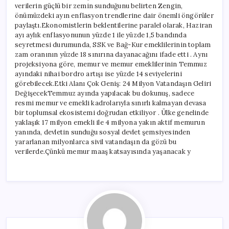
verilerin güçlü bir zemin sunduğunu belirten Zengin,
önümüzdeki ayın enflasyon trendlerine dair önemli öngörüler
paylaştı.Ekonomistlerin beklentilerine paralel olarak, Haziran
ayı aylık enflasyonunun yüzde 1 ile yüzde 1,5 bandında
seyretmesi durumunda, SSK ve Bağ-Kur emeklilerinin toplam
zam oranının yüzde 18 sınırına dayanacağını ifade etti . Aynı
projeksiyona göre, memur ve memur emeklilerinin Temmuz
ayındaki nihai bordro artışı ise yüzde 14 seviyelerini
görebilecek.Etki Alanı Çok Geniş: 24 Milyon Vatandaşın Geliri
DeğişecekTemmuz ayında yapılacak bu dokunuş, sadece
resmi memur ve emekli kadrolarıyla sınırlı kalmayan devasa
bir toplumsal ekosistemi doğrudan etkiliyor . Ülke genelinde
yaklaşık 17 milyon emekli ile 4 milyona yakın aktif memurun
yanında, devletin sunduğu sosyal devlet şemsiyesinden
yararlanan milyonlarca sivil vatandaşın da gözü bu
verilerde.Çünkü memur maaş katsayısında yaşanacak y