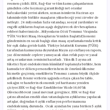
resmen çizildi. SSK, Bağ-Kur ve tüm kamu çalışanlarının
şimdiden cebe koymayı garantilediği net oranlar
hafızalardaki yerini alırken, uzman isimlerin Haziran ayı
tahminleriyle birlikte maaşların yükseleceği yeni zirveler de
netleşti . 24 milyondan fazla vatandaşı, sosyal yardımları ve
engelli aylıklarını baştan aşağı değiştirecek dev hesaplama
rehberi haberimizde…Milyonların Gözü Temmuz Virajında:
TÜİK Verileri Maaş Hesaplarını Yeniden BaşlattıEkonomi
gündeminin en sıcak başlığı olan maaş ayarlamalarında kritik
bir eşik daha geride kaldı. Türkiye İstatistik Kurumu (TÜİK)
tarafından kamuoyuna duyurulan Mayıs ayı enflasyon raporu,
yaz döneminde ceplere yansıyacak olan refah payı ve yasal
artış oranlarının zeminini hazırladı . Yılın ilk 5 ayına ait
tüketici fiyat endekslerinin kümülatif toplamıyla birlikte, hem
kamuda ter döken personellerin hem de ömrünü ülkesine
hizmetle geçirmiş emeklilerin Temmuz zammı büyük ölçüde
şekillendi. Resmi verilerin ışığında ortaya çıkan bu tablo,
sokağın ve hanelerin ekonomik yol haritasını yeniden
çiziyor.SSK ve Bağ-Kur Emeklilerine Yüzde 16,60’lık
GüvenceMevcut yasal mevzuat gereğince, SSK ve Bağ-Kur
çatısı altından emekli olan vatandaşların aylıklarına yapılacak
artışlar, doğrudan 6 aylık enflasyon performansına
endekslenmiş durumda . Ocak ayından bu yana biriken 5 aylık