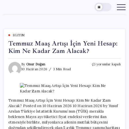
Skip
to
content
EĞITIM
Temmuz Maaş Artışı İçin Yeni Hesap:
Kim Ne Kadar Zam Alacak?
Temmuz
By
Onur Doğan
yorumlar kapalı
Maaş
10 Haziran 2026
3 Min Read
Artışı
İçin
Yeni
Hesap:
Kim
Ne
Temmuz Maaş Artışı İçin Yeni Hesap: Kim Ne Kadar Zam
Kadar
Alacak? Posted on 10 Haziran 2026 10 Haziran 2026 by Yusuf
Zam
Arslan Türkiye İstatistik Kurumu’nun (TÜİK) merakla
Alacak?
beklenen Mayıs ayı tüketici fiyat endeksi verilerini ilan
için
etmesiyle birlikte, milyonlarca ailenin mutfak bütçesini
doğrudan şekillendirecek olan 5 aylık Temmuz zammı haritası