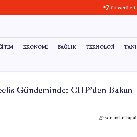
Subscribe t
ĞİTİM
EKONOMİ
SAĞLIK
TEKNOLOJİ
TANI
 Meclis Gündeminde: CHP’den Bakan
Sivas
yorumlar kapal
ve
Tokat’taki
Taşkınlar