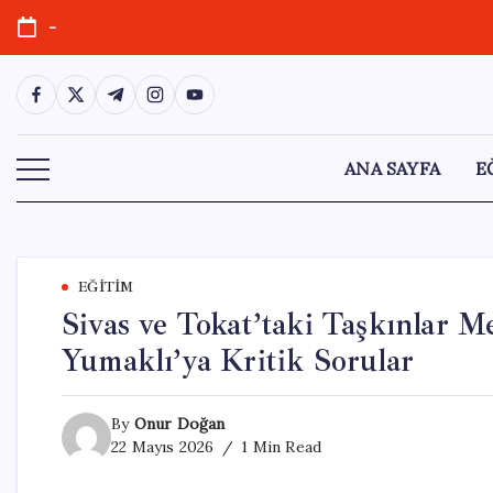
Skip
-
to
content
https://www.facebook.com/
https://twitter.com/
https://t.me/
https://www.instagram.com/
https://youtube.com/
ANA SAYFA
E
EĞITIM
Sivas ve Tokat’taki Taşkınlar
Yumaklı’ya Kritik Sorular
By
Onur Doğan
22 Mayıs 2026
1 Min Read