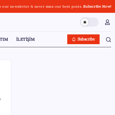
o our newsletter & never miss our best posts.
Subscribe Now!
TIM
İLETİŞİM
Subscribe
SON YAZILAR
ı
Klasik Pokémon Oyunları PC’de Hayat
Buldu