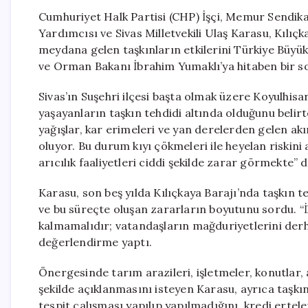
Cumhuriyet Halk Partisi (CHP) İşçi, Memur Sendik
Yardımcısı ve Sivas Milletvekili Ulaş Karasu, Kılıç
meydana gelen taşkınların etkilerini Türkiye Büyü
ve Orman Bakanı İbrahim Yumaklı’ya hitaben bir soru
Sivas’ın Suşehri ilçesi başta olmak üzere Koyulhisar
yaşayanların taşkın tehdidi altında olduğunu belir
yağışlar, kar erimeleri ve yan derelerden gelen akı
oluyor. Bu durum kıyı çökmeleri ile heyelan riskini 
arıcılık faaliyetleri ciddi şekilde zarar görmekte” d
Karasu, son beş yılda Kılıçkaya Barajı’nda taşkın te
ve bu süreçte oluşan zararların boyutunu sordu. “İ
kalmamalıdır; vatandaşların mağduriyetlerini derha
değerlendirme yaptı.
Önergesinde tarım arazileri, işletmeler, konutlar, a
şekilde açıklanmasını isteyen Karasu, ayrıca taşkınl
tespit çalışması yapılıp yapılmadığını, kredi erte