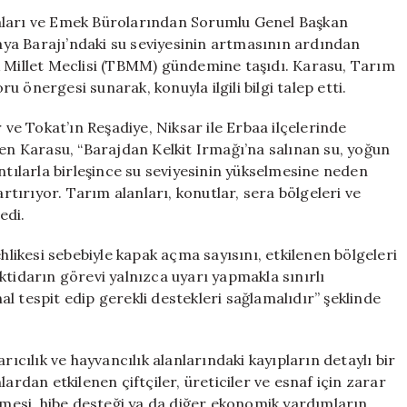
Meclis
aları ve Emek Bürolarından Sorumlu Genel Başkan
Gündeminde:
kaya Barajı’ndaki su seviyesinin artmasının ardından
CHP’den
k Millet Meclisi (TBMM) gündemine taşıdı. Karasu, Tarım
Bakan
 önergesi sunarak, konuyla ilgili bilgi talep etti.
Yumaklı’ya
Kritik
 ve Tokat’ın Reşadiye, Niksar ile Erbaa ilçelerinde
Sorular
ten Karasu, “Barajdan Kelkit Irmağı’na salınan su, yoğun
için
ntılarla birleşince su seviyesinin yükselmesine neden
artırıyor. Tarım alanları, konutlar, sera bölgeleri ve
edi.
hlikesi sebebiyle kapak açma sayısını, etkilenen bölgeleri
ktidarın görevi yalnızca uyarı yapmakla sınırlı
l tespit edip gerekli destekleri sağlamalıdır” şeklinde
rıcılık ve hayvancılık alanlarındaki kayıpların detaylı bir
ardan etkilenen çiftçiler, üreticiler ve esnaf için zarar
lemesi, hibe desteği ya da diğer ekonomik yardımların