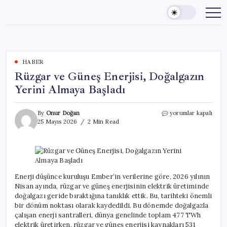
Skip
to
content
HABER
Rüzgar ve Güneş Enerjisi, Doğalgazın
Yerini Almaya Başladı
Rüzgar
By
Onur Doğan
yorumlar kapalı
ve
25 Mayıs 2026
2 Min Read
Güneş
Enerjisi,
Doğalgazın
Yerini
Almaya
Başladı
Enerji düşünce kuruluşu Ember’in verilerine göre, 2026 yılının
için
Nisan ayında, rüzgar ve güneş enerjisinin elektrik üretiminde
doğalgazı geride bıraktığına tanıklık ettik. Bu, tarihteki önemli
bir dönüm noktası olarak kaydedildi. Bu dönemde doğalgazla
çalışan enerji santralleri, dünya genelinde toplam 477 TWh
elektrik üretirken, rüzgar ve güneş enerjisi kaynakları 531