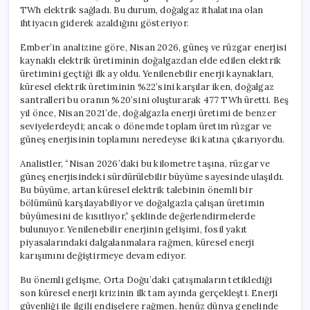
TWh elektrik sağladı. Bu durum, doğalgaz ithalatına olan
ihtiyacın giderek azaldığını gösteriyor.
Ember’in analizine göre, Nisan 2026, güneş ve rüzgar enerjisi
kaynaklı elektrik üretiminin doğalgazdan elde edilen elektrik
üretimini geçtiği ilk ay oldu. Yenilenebilir enerji kaynakları,
küresel elektrik üretiminin %22’sini karşılar iken, doğalgaz
santralleri bu oranın %20’sini oluşturarak 477 TWh üretti. Beş
yıl önce, Nisan 2021’de, doğalgazla enerji üretimi de benzer
seviyelerdeydi; ancak o dönemde toplam üretim rüzgar ve
güneş enerjisinin toplamını neredeyse iki katına çıkarıyordu.
Analistler, “Nisan 2026’daki bu kilometre taşına, rüzgar ve
güneş enerjisindeki sürdürülebilir büyüme sayesinde ulaşıldı.
Bu büyüme, artan küresel elektrik talebinin önemli bir
bölümünü karşılayabiliyor ve doğalgazla çalışan üretimin
büyümesini de kısıtlıyor,” şeklinde değerlendirmelerde
bulunuyor. Yenilenebilir enerjinin gelişimi, fosil yakıt
piyasalarındaki dalgalanmalara rağmen, küresel enerji
karışımını değiştirmeye devam ediyor.
Bu önemli gelişme, Orta Doğu’daki çatışmaların tetiklediği
son küresel enerji krizinin ilk tam ayında gerçekleşti. Enerji
güvenliği ile ilgili endişelere rağmen, henüz dünya genelinde