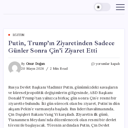
Skip
to
content
EĞITIM
Putin, Trump’ın Ziyaretinden Sadece
Günler Sonra Çin’i Ziyaret Etti
Putin,
By
Onur Doğan
yorumlar kapalı
Trump’ın
20 Mayıs 2026
2 Min Read
Ziyaretinden
Sadece
Günler
Rusya Devlet Başkanı Vladimir Putin, günümüzdeki savaşların
Sonra
ve küresel jeopolitik değişimlerin gölgesinde, ABD Başkanı
Çin’i
Ziyaret
Donald Trump’tan yalnızca birkaç gün sonra Çin’e resmi bir
Etti
ziyarette bulundu. İki gün sürecek olan bu ziyaret, Putin’in dün
için
akşam Pekin’e varmasıyla başladı. Rus lideri havalimanında,
Çin Dışişleri Bakanı Vang Yi karşıladı. Ziyaretin ilk günü,
Tiananmen Meydanı’nda düzenlenecek olan resmi bir devlet
töreni ile başlayacak. Törenin ardından Putin, Çin Devlet