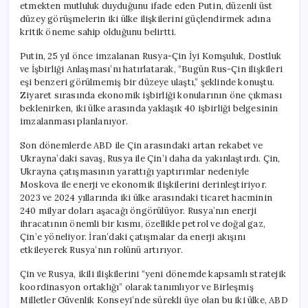
etmekten mutluluk duyduğunu ifade eden Putin, düzenli üst
düzey görüşmelerin iki ülke ilişkilerini güçlendirmek adına
kritik öneme sahip olduğunu belirtti.
Putin, 25 yıl önce imzalanan Rusya-Çin İyi Komşuluk, Dostluk
ve İşbirliği Anlaşması’nı hatırlatarak, “Bugün Rus-Çin ilişkileri
eşi benzeri görülmemiş bir düzeye ulaştı,” şeklinde konuştu.
Ziyaret sırasında ekonomik işbirliği konularının öne çıkması
beklenirken, iki ülke arasında yaklaşık 40 işbirliği belgesinin
imzalanması planlanıyor.
Son dönemlerde ABD ile Çin arasındaki artan rekabet ve
Ukrayna’daki savaş, Rusya ile Çin’i daha da yakınlaştırdı. Çin,
Ukrayna çatışmasının yarattığı yaptırımlar nedeniyle
Moskova ile enerji ve ekonomik ilişkilerini derinleştiriyor.
2023 ve 2024 yıllarında iki ülke arasındaki ticaret hacminin
240 milyar doları aşacağı öngörülüyor. Rusya’nın enerji
ihracatının önemli bir kısmı, özellikle petrol ve doğal gaz,
Çin’e yöneliyor. İran’daki çatışmalar da enerji akışını
etkileyerek Rusya’nın rolünü artırıyor.
Çin ve Rusya, ikili ilişkilerini “yeni dönemde kapsamlı stratejik
koordinasyon ortaklığı” olarak tanımlıyor ve Birleşmiş
Milletler Güvenlik Konseyi’nde sürekli üye olan bu iki ülke, ABD