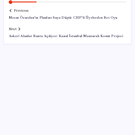
Previous
Mesut Özarslan’ın Planları Suya Düştü: CHP’li Üyelerden Ret Oyu
Next
Askeri Alanlar Ranta Açılıyor: Kanal İstanbul Manzaralı Konut Projesi
SON YAZILAR
Klasik Pokémon Oyunları PC’de Hayat Buldu
Cem Küçük soruşturması: Beyaz TV programcısı
Tahir Sarıkaya gözaltına alındı