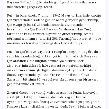
Başkanı Şi Cingping ile birebir görüşecek ve heyetler arası
müzakereler gerçekleştirecek.
Putin’in bu ziyareti, Trump’ın 13-15 Mayıs tarihlerinde yaptığı
Çin ziyaretinden sadece günler sonra gerçekleşiyor. Trump,
Çin’e yaptığı bu 8,5 yıl aradan sonraki ziyaretinde
havalimanında Çin Devlet Başkanı Yardımcısı Han Cıng
tarafından karşılanmıştı. Ziyaret boyunca Trump, resmi
görüşmelerin yanı sıra tarihi Gök Tapınağı’nı ziyaret etmiş ve
onuruna verilen akşam yemeği davetine katılmıştı.
Putin’in Çin’e bu 25. ziyareti, Trump’ın programına göre daha
sade bir yapıda olduğu dikkat çekiyor. Son yıllarda Rusya ve
Çin arasındaki işbirliğinin artmasıyla birlikte lider
ziyaretlerinin daha sık hale gelmesi ve stratejik işbirliği
mekanizmalarının işlerliği bu durumu açıklıyor. Putin, daha
önceki ziyaretinde eylül 2025’te Pekin’de İkinci Dünya
Savaşı’nın bitişinin 80. yılı dolayısıyla düzenlenen bir askeri
geçit törenine katılmıştı.
Ziyaret öncesinde yaptığı video mesajında Putin, Rusya-Çin
stratejik ortaklığının küresel düzeyde sağlam bir rol
oynadığını vurguladı. “Barış ve evrensel refah için çalışıyoruz.
Kimseye karşı ittifak kurmuyoruz,” dedi. Pekin’i tekrar ziyaret