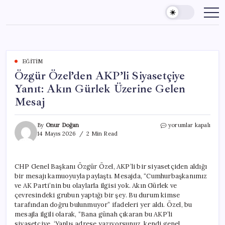
Skip
to
content
EĞITIM
Özgür Özel’den AKP’li Siyasetçiye
Yanıt: Akın Gürlek Üzerine Gelen
Mesaj
Özgür
By
Onur Doğan
yorumlar kapalı
Özel’den
14 Mayıs 2026
2 Min Read
AKP’li
Siyasetçiye
Yanıt:
CHP Genel Başkanı Özgür Özel, AKP’li bir siyasetçiden aldığı
Akın
bir mesajı kamuoyuyla paylaştı. Mesajda, “Cumhurbaşkanımız
Gürlek
Üzerine
ve AK Parti’nin bu olaylarla ilgisi yok. Akın Gürlek ve
Gelen
çevresindeki grubun yaptığı bir şey. Bu durum kimse
Mesaj
tarafından doğru bulunmuyor” ifadeleri yer aldı. Özel, bu
için
mesajla ilgili olarak, “Bana günah çıkaran bu AKP’li
siyasetçiye, ‘Yanlış adrese yazıyorsunuz, kendi genel