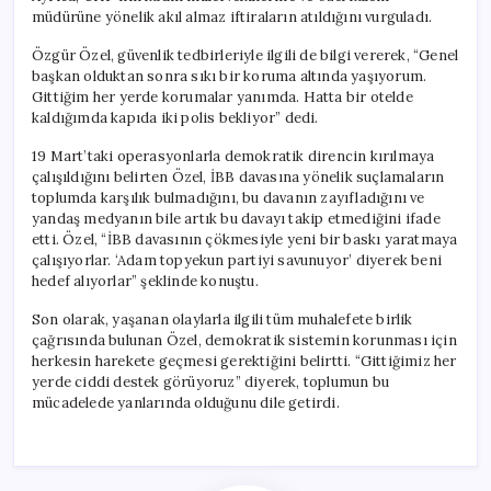
müdürüne yönelik akıl almaz iftiraların atıldığını vurguladı.
Özgür Özel, güvenlik tedbirleriyle ilgili de bilgi vererek, “Genel
başkan olduktan sonra sıkı bir koruma altında yaşıyorum.
Gittiğim her yerde korumalar yanımda. Hatta bir otelde
kaldığımda kapıda iki polis bekliyor” dedi.
19 Mart’taki operasyonlarla demokratik direncin kırılmaya
çalışıldığını belirten Özel, İBB davasına yönelik suçlamaların
toplumda karşılık bulmadığını, bu davanın zayıfladığını ve
yandaş medyanın bile artık bu davayı takip etmediğini ifade
etti. Özel, “İBB davasının çökmesiyle yeni bir baskı yaratmaya
çalışıyorlar. ‘Adam topyekun partiyi savunuyor’ diyerek beni
hedef alıyorlar” şeklinde konuştu.
Son olarak, yaşanan olaylarla ilgili tüm muhalefete birlik
çağrısında bulunan Özel, demokratik sistemin korunması için
herkesin harekete geçmesi gerektiğini belirtti. “Gittiğimiz her
yerde ciddi destek görüyoruz” diyerek, toplumun bu
mücadelede yanlarında olduğunu dile getirdi.