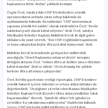
başkanınıza iletin’ dedim” şeklinde konuştu.
Özgür Özel, Antalya’daki CHP’li belediyelere yönelik
operasyonların ardında yatan sebep hakkında da
açıklamalarda bulundu. Bu saldırıları “CHP’nin kurumsal
yapısına yönelik bir saldırı” olarak nitelendiren Özel, “Bu tür
saldırıları parti olarak kabul ediyoruz” dedi. Özel, Antalya
Büyükşehir Belediye Başkanı Muhittin Böcek ile ilgili gelen
iddialara da yanıt vererek, “Ben CHP örgütünün başındayım
ve bana yakıştırılan hiçbir iftirayı kabul etmiyorum” dedi.
Muhittin Böcek’in kendisiyle görüşen her milletvekili
aracılığıyla “Genel Başkanıma selam söyleyin” mesajını
ilettiğini aktaran Özel, “Onlara iftira at dediler ama o iftiraları
kabul etmedim” dedi ve ekledi: “Gözü dönmüş bir şekilde
herkese iftira attırmaya çalışıyorlar.”
Özel, BirGün gazetesine verdiği röportajda, CHP’li isimlere
yönelik hakaret içeren videoları ve ortaya atılan iddiaları da
değerlendirdi. “Geçtiğimiz yıl vefat eden Manisa Büyükşehir
Belediye Başkanı Ferdi Zeyrek’e iftira atmaya kalktılar, fakat
başaramadılar” diyerek, “Şimdi de okları Veli Ağbaba’ya
çevirdiler. En yakınlarıma saldırıyorlar” ifadelerini kullandı.
Ayrıca, CHP’nin kadın milletvekillerine ve özel kalem