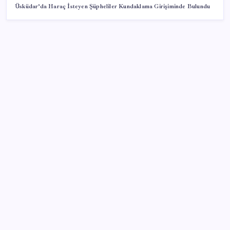
Üsküdar’da Haraç İsteyen Şüpheliler Kundaklama Girişiminde Bulundu
SON YAZILAR
KOBİ’ler için akıllı üretim üssü
Parayla sebze alamayacağız
Bellek Pazarında Yeni Dönem: HP ve Asus Çinli
Tedarikçilere Geçiyor
Zihin Okuyan Yapay Zeka Firması: Beynini Okutana
50 Dolar
Küresel gıda fiyatlarında alarm: 3,5 yılın zirvesi