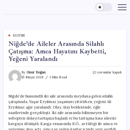
Skip
to
content
EĞITIM
Niğde’de Aileler Arasında Silahlı
Çatışma: Amca Hayatını Kaybetti,
Yeğeni Yaralandı
Niğde’de
By
Onur Doğan
yorumlar kapalı
Aileler
15 Mayıs 2026
1 Min Read
Arasında
Silahlı
Çatışma:
Niğde’de husumetli iki aile arasında meydana gelen silahlı
Amca
çatışmada, Yaşar Eryılmaz yaşamını yitirirken, yeğeni Ali
Hayatını
Kaybetti,
Eryılmaz ağır yaralandı. Olay, Alay beldesinde, öğle
Yeğeni
saatlerinde gerçekleşti. İki aile arasında bilinmeyen bir
Yaralandı
sebepten dolayı tartışma başladı ve bu tartışma kısa sürede
için
kavgaya dönüştü. Kavga esnasında S.Ö., av tüfeği ile amca ve
yeğenine ateş açtı. Amca ve yeğen kanlar içinde yere serildi.