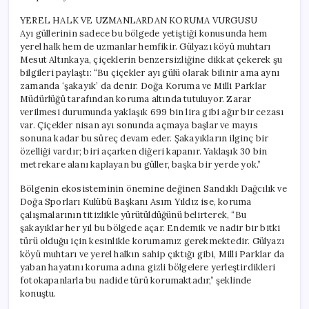
YEREL HALK VE UZMANLARDAN KORUMA VURGUSU
Ayı güllerinin sadece bu bölgede yetiştiği konusunda hem
yerel halk hem de uzmanlar hemfikir. Gülyazı köyü muhtarı
Mesut Altınkaya, çiçeklerin benzersizliğine dikkat çekerek şu
bilgileri paylaştı: “Bu çiçekler ayı gülü olarak bilinir ama aynı
zamanda ‘şakayık’ da denir. Doğa Koruma ve Milli Parklar
Müdürlüğü tarafından koruma altında tutuluyor. Zarar
verilmesi durumunda yaklaşık 699 bin lira gibi ağır bir cezası
var. Çiçekler nisan ayı sonunda açmaya başlar ve mayıs
sonuna kadar bu süreç devam eder. Şakayıkların ilginç bir
özelliği vardır; biri açarken diğeri kapanır. Yaklaşık 30 bin
metrekare alanı kaplayan bu güller, başka bir yerde yok.”
Bölgenin ekosisteminin önemine değinen Sandıklı Dağcılık ve
Doğa Sporları Kulübü Başkanı Asım Yıldız ise, koruma
çalışmalarının titizlikle yürütüldüğünü belirterek, “Bu
şakayıklar her yıl bu bölgede açar. Endemik ve nadir bir bitki
türü olduğu için kesinlikle korumamız gerekmektedir. Gülyazı
köyü muhtarı ve yerel halkın sahip çıktığı gibi, Milli Parklar da
yaban hayatını koruma adına gizli bölgelere yerleştirdikleri
fotokapanlarla bu nadide türü korumaktadır,” şeklinde
konuştu.