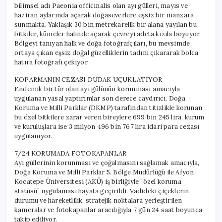
bilimsel adı Paeonia officinalis olan ayı gülleri, mayıs ve
haziran aylarında açarak doğaseverlere eşsiz bir manzara
sunmakta. Yaklaşık 30 bin metrekarelik bir alana yayılan bu
bitkiler, kümeler halinde açarak çevreyi adeta kızıla boyuyor.
Bölgeyi tanıyan halk ve doğa fotoğrafçıları, bu mevsimde
ortaya çıkan eşsiz doğal güzelliklerin tadını çıkararak bolca
hatıra fotoğrafı çekiyor.
KOPARMANIN CEZASI DUDAK UÇUKLATIYOR
Endemik bir tür olan ayı gülünün korunması amacıyla
uygulanan yasal yaptırımlar son derece caydırıcı. Doğa
Koruma ve Milli Parklar (DKMP) tarafından titizlikle korunan
bu özel bitkilere zarar veren bireylere 699 bin 245 lira, kurum
ve kuruluşlara ise 3 milyon 496 bin 767 lira idari para cezası
uygulanıyor.
7/24 KORUMADA FOTOKAPANLAR
Ayı güllerinin korunması ve çoğalmasını sağlamak amacıyla,
Doğa Koruma ve Milli Parklar 5. Bölge Müdürlüğü ile Afyon
Kocatepe Üniversitesi (AKÜ) iş birliğiyle “özel koruma
statüsü” uygulaması hayata geçirildi. Vadideki çiçeklerin
durumu ve hareketlilik, stratejik noktalara yerleştirilen
kameralar ve fotokapanlar aracılığıyla 7 gün 24 saat boyunca
takip ediliyor.