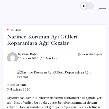
Skip
to
content
EĞITIM
Narince Korunan Ayı Gülleri:
Koparanlara Ağır Cezalar
Narince
By
Onur Doğan
yorumlar kapalı
Korunan
3 Haziran 2026
2 Min Read
Ayı
Gülleri:
Koparanlara
Ağır
Cezalar
için
Yusuf Arslan
3 Haziran 2026
Afyonkarahisar’ın Kızılören ilçesinin 8 kilometre uzağında yer
alan Kisra Vadisi, bu yıl da görsel bir şölen sunmaya devam
ediyor. Halk arasında “kızıl gül” ya da “şakayık” olarak bilinen,