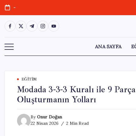
Skip
-
to
content
https://www.facebook.com/
https://twitter.com/
https://t.me/
https://www.instagram.com/
https://youtube.com/
ANA SAYFA
E
EĞITIM
Modada 3-3-3 Kuralı ile 9 Parç
Oluşturmanın Yolları
By
Onur Doğan
22 Nisan 2026
2 Min Read