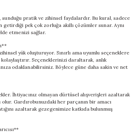
 sunduğu pratik ve zihinsel faydalardır. Bu kural, sadece
etirdiği pek çok zorluğa akıllı çözümler sunar. Aynı
lde etmenizi sağlar.
n**
zihinsel yük oluşturuyor. Sınırlı ama uyumlu seçeneklere
olaylaştırır. Seçeneklerinizi daraltarak, anlık
ınıza odaklanabilirsiniz. Böylece güne daha sakin ve net
tekler. İhtiyacınız olmayan dürtüsel alışverişleri azaltarak
 olur. Gardırobunuzdaki her parçanın bir amacı
l atığını azaltarak gezegenimize katkıda bulunmuş
rıcısı**