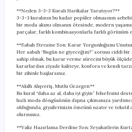
**Neden 3-3-3 Kuralı Harikalar Yaratıyor?**
3-3-3 kuralının bu kadar popüler olmasının sebebi,
bir moda akımı olmanın ötesinde, modern yaşamın g
parçalar, farklı kombinasyonlarla farklı görünüm e
**Sabah Stresine Son: Karar Yorgunluğunu Unutu
Her sabah “Bugün ne giyeceğim?” sorusu ciddi bir 
sahip olmak, bu karar verme sürecini büyük ölçüde k
kararlardan ziyade kaliteye, konfora ve kendi tarz
bir zihinle başlarsınız.
**Akıllı Alışveriş, Mutlu Gezegen**
Bu kural “daha az al, daha iyi giyin” felsefesini des
hızlı moda döngüsünün dışına çıkmanıza yardımcı
olduğunda, giysilerinizin ömrünü uzatır ve teksti
olursunuz.
**Valiz Hazırlama Derdine Son: Seyahatlerin Kurta