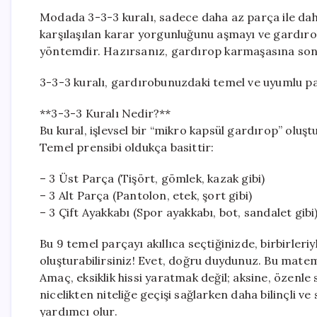
Modada 3-3-3 kuralı, sadece daha az parça ile dah
karşılaşılan karar yorgunluğunu aşmayı ve gardırobu
yöntemdir. Hazırsanız, gardırop karmaşasına son
3-3-3 kuralı, gardırobunuzdaki temel ve uyumlu par
**3-3-3 Kuralı Nedir?**
Bu kural, işlevsel bir “mikro kapsül gardırop” olu
Temel prensibi oldukça basittir:
– 3 Üst Parça (Tişört, gömlek, kazak gibi)
– 3 Alt Parça (Pantolon, etek, şort gibi)
– 3 Çift Ayakkabı (Spor ayakkabı, bot, sandalet gibi
Bu 9 temel parçayı akıllıca seçtiğinizde, birbirle
oluşturabilirsiniz! Evet, doğru duydunuz. Bu matem
Amaç, eksiklik hissi yaratmak değil; aksine, özenle
nicelikten niteliğe geçişi sağlarken daha bilinçli 
yardımcı olur.