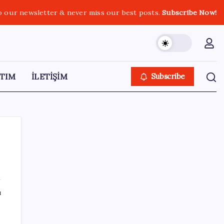
o our newsletter & never miss our best posts.
Subscribe Now!
TIM
İLETİŞİM
Subscribe
SON YAZILAR
ı
Klasik Pokémon Oyunları PC’de Hayat
Buldu