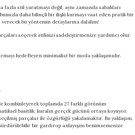
Kuralı
a fazla stil yaratmayı değil, aynı zamanda sabahları
ile
nuzla daha bilinçli bir ilişki kurmayı vaat eden pratik bir
9
 verecek bu yöntemin detaylarına dalalım!
Parça
ile
çaları seçerek stilinizi sadeleştirmenize yardımcı olur.
Sonsuz
Kombinasyon
Oluşturmanın
şturmayı hedefleyen minimalist bir moda yaklaşımıdır.
Yolları
için
)
riyle kombinleyerek toplamda 27 farklı görünüm
atiksel basitlik, kuralın gerçek gücünü ortaya koyuyor.
 seçilmiş parçalar ile özgürlüğü yakalamaktır. Bu yaklaşım,
ve sürdürülebilir bir gardırop anlayışını benimsemenize