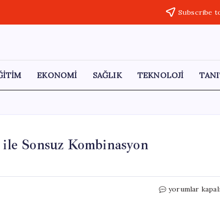
Subscribe t
ĞİTİM
EKONOMİ
SAĞLIK
TEKNOLOJİ
TANI
a ile Sonsuz Kombinasyon
Modada
yorumlar kapal
3-
3-
3