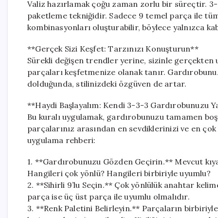
Valiz hazırlamak çoğu zaman zorlu bir süreçtir. 3-
paketleme tekniğidir. Sadece 9 temel parça ile tüm
kombinasyonları oluşturabilir, böylece yalnızca kab
**Gerçek Sizi Keşfet: Tarzınızı Konuşturun**
Sürekli değişen trendler yerine, sizinle gerçekten 
parçaları keşfetmenize olanak tanır. Gardırobunuz,
dolduğunda, stilinizdeki özgüven de artar.
**Haydi Başlayalım: Kendi 3-3-3 Gardırobunuzu Y
Bu kuralı uygulamak, gardırobunuzu tamamen boş
parçalarınız arasından en sevdiklerinizi ve en çok 
uygulama rehberi:
1. **Gardırobunuzu Gözden Geçirin.** Mevcut kıyaf
Hangileri çok yönlü? Hangileri birbiriyle uyumlu?
2. **Sihirli 9’lu Seçin.** Çok yönlülük anahtar kelim
parça ise üç üst parça ile uyumlu olmalıdır.
3. **Renk Paletini Belirleyin.** Parçaların birbiriyle