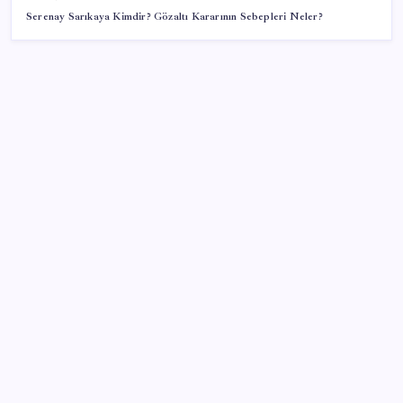
Serenay Sarıkaya Kimdir? Gözaltı Kararının Sebepleri Neler?
SON YAZILAR
PS5 Pro için PSSR 2.0 Güncellemesi Yolda: Tüm
Oyunlara Geliyor
BofA: Yatırımcı iyimserliği beş yılın en yüksek
seviyesinde
Küresel gıda fiyatları son 3 yılın zirvesine tırmandı
macOS Kullananlar Dikkat: Bilgisayarınızı
Güncelleyin