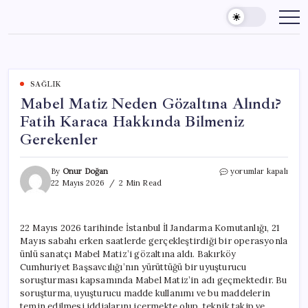
Skip
to
content
SAĞLIK
Mabel Matiz Neden Gözaltına Alındı?
Fatih Karaca Hakkında Bilmeniz
Gerekenler
Mabel
By
Onur Doğan
yorumlar kapalı
Matiz
22 Mayıs 2026
2 Min Read
Neden
Gözaltına
Alındı?
22 Mayıs 2026 tarihinde İstanbul İl Jandarma Komutanlığı, 21
Fatih
Mayıs sabahı erken saatlerde gerçekleştirdiği bir operasyonla
Karaca
Hakkında
ünlü sanatçı Mabel Matiz’i gözaltına aldı. Bakırköy
Bilmeniz
Cumhuriyet Başsavcılığı’nın yürüttüğü bir uyuşturucu
Gerekenler
soruşturması kapsamında Mabel Matiz’in adı geçmektedir. Bu
için
soruşturma, uyuşturucu madde kullanımı ve bu maddelerin
temin edilmesi iddialarını içermekte olup, teknik takip ve