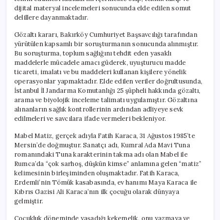
dijital materyal incelemeleri sonucunda elde edilen somut
delillere dayanmaktadır.
Gözaltı kararı, Bakırköy Cumhuriyet Başsavcılığı tarafından
yürütülen kapsamlı bir soruşturmanın sonucunda alınmıştır.
Bu soruşturma, toplum sağlığını tehdit eden yasaklı
maddelerle mücadele amacı güderek, uyuşturucu madde
ticareti, imalatı ve bu maddeleri kullanan kişilere yönelik
operasyonlar yapmaktadır. Elde edilen veriler doğrultusunda,
İstanbul İl Jandarma Komutanlığı 25 şüpheli hakkında gözaltı,
arama ve biyolojik inceleme talimatı uygulamıştır. Gözaltına
alınanların sağlık kontrollerinin ardından adliyeye sevk
edilmeleri ve savcılara ifade vermeleri bekleniyor.
Mabel Matiz, gerçek adıyla Fatih Karaca, 31 Ağustos 1985’te
Mersin’de doğmuştur. Sanatçı adı, Kumral Ada Mavi Tuna
romanındaki Tuna karakterinin takma adı olan Mabel ile
Rumca’da “çok sarhoş, düşkün kimse” anlamına gelen “matiz”
kelimesinin birleşiminden oluşmaktadır. Fatih Karaca,
Erdemli’nin Tömük kasabasında, ev hanımı Maya Karaca ile
Kıbrıs Gazisi Ali Karaca’nın ilk çocuğu olarak dünyaya
gelmiştir.
Çocukluk döneminde yaşadığı kekemelik, onu yazmaya ve