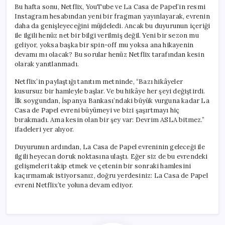
Duyuru!
Bu hafta sonu, Netflix, YouTube ve La Casa de Papel’in resmi
için
Instagram hesabından yeni bir fragman yayınlayarak, evrenin
daha da genişleyeceğini müjdeledi. Ancak bu duyurunun içeriği
ile ilgili henüz net bir bilgi verilmiş değil. Yeni bir sezon mu
geliyor, yoksa başka bir spin-off mu yoksa ana hikayenin
devamı mı olacak? Bu sorular henüz Netflix tarafından kesin
olarak yanıtlanmadı.
Netflix’in paylaştığı tanıtım metninde, “Bazı hikâyeler
kusursuz bir hamleyle başlar. Ve bu hikâye her şeyi değiştirdi.
İlk soygundan, İspanya Bankası’ndaki büyük vurguna kadar La
Casa de Papel evreni büyümeyi ve bizi şaşırtmayı hiç
bırakmadı. Ama kesin olan bir şey var: Devrim ASLA bitmez.”
ifadeleri yer alıyor.
Duyurunun ardından, La Casa de Papel evreninin geleceği ile
ilgili heyecan doruk noktasına ulaştı. Eğer siz de bu evrendeki
gelişmeleri takip etmek ve çetenin bir sonraki hamlesini
kaçırmamak istiyorsanız, doğru yerdesiniz: La Casa de Papel
evreni Netflix’te yoluna devam ediyor.