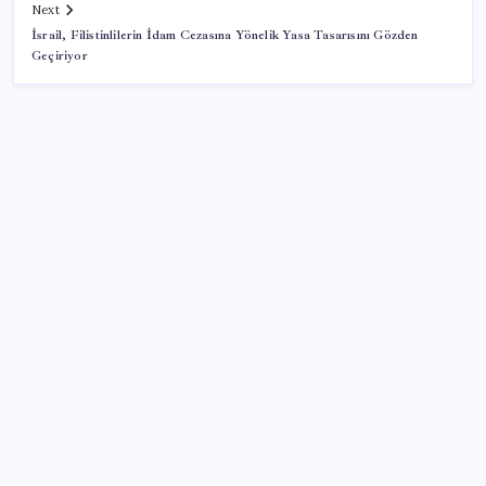
Next
İsrail, Filistinlilerin İdam Cezasına Yönelik Yasa Tasarısını Gözden
Geçiriyor
SON YAZILAR
Klasik Pokémon Oyunları PC’de Hayat Buldu
Cem Küçük soruşturması: Beyaz TV programcısı
Tahir Sarıkaya gözaltına alındı
Bankacılık devi UBS duyurdu: Altını yeniden
uçuracak iki önemli gelişme!