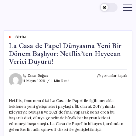
Skip
to
content
EĞITIM
La Casa de Papel Dünyasına Yeni Bir
Dönem Başlıyor: Netflix’ten Heyecan
Verici Duyuru!
La
By
Onur Doğan
yorumlar kapalı
Casa
11 Mayıs 2026
1 Min Read
de
Papel
Dünyasına
Netflix, fenomen dizi La Casa de Papel ile ilgili merakla
Yeni
beklenen yeni gelişmeleri paylaştı. İlk olarak 2017 yılında
Bir
Dönem
izleyiciyle buluşan ve 2021’de final yaparak sona eren bu
Başlıyor:
başarılı dizi, dünya genelinde büyük bir hayran kitlesi
Netflix’ten
edinmeyi başarmıştı. La Casa de Papel’in hikayesi, ardından
Heyecan
gelen Berlin adlı spin-off dizisi ile genişletilmişti.
Verici