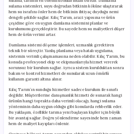
sulama, tarımın en önemli konularından biridir. Damlama
sulama sistemleri, suyu doğrudan bitkinin köküne ulaştırarak
hem su israfını önler hem de bitkinin ihtiyaç duyduğu nemi
dengeli şekilde sağlar. Kılıç Tarım, arazi yapısına ve ürün
çeşidine göre en uygun damlama sistemini planlar ve
kurulumunu gerçekleştirir. Bu sayede hem su maliyetleri düşer
hem de ürün verimi artar.
Damlama sistemi döşeme işlemleri, uzmanlık gerektiren
teknik bir süreçtir. Yanlış planlama veya hatalı uygulama,
sistemin verimli çalışmamasına neden olabilir. Kılıç Tarım, bu
konuda profesyonel ekip ve ekipmanlarıyla hizmet vererek
sorunsuz bir kurulum sağlar. Ayrıca sistem kurulduktan sonra
bakım ve kontrol hizmetleri de sunularak uzun ömürlü
kullanım garanti altına alınır.
Kılıç Tarım’ın sunduğu hizmetler sadece kurulum ile sınırlı
değildir. Müşterilerine danışmanlık hizmeti de sunarak hangi
ürünün hangi toprakta daha verimli olacağı, hangi sulama
yönteminin daha uygun olduğu gibi konularda rehberlik eder.
Bu yaklaşım, özellikle tarıma yeni başlayan kişiler için büyük
bir avantaj sağlar. Doğru yönlendirme sayesinde hem zaman
hem de maliyet kayıpları önlenir.