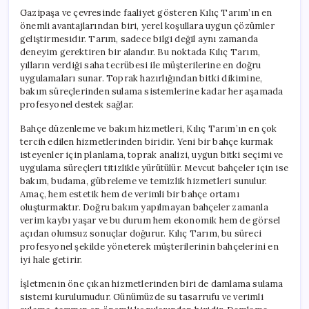
Gazipaşa ve çevresinde faaliyet gösteren Kılıç Tarım’ın en
önemli avantajlarından biri, yerel koşullara uygun çözümler
geliştirmesidir. Tarım, sadece bilgi değil aynı zamanda
deneyim gerektiren bir alandır. Bu noktada Kılıç Tarım,
yılların verdiği saha tecrübesi ile müşterilerine en doğru
uygulamaları sunar. Toprak hazırlığından bitki dikimine,
bakım süreçlerinden sulama sistemlerine kadar her aşamada
profesyonel destek sağlar.
Bahçe düzenleme ve bakım hizmetleri, Kılıç Tarım’ın en çok
tercih edilen hizmetlerinden biridir. Yeni bir bahçe kurmak
isteyenler için planlama, toprak analizi, uygun bitki seçimi ve
uygulama süreçleri titizlikle yürütülür. Mevcut bahçeler için ise
bakım, budama, gübreleme ve temizlik hizmetleri sunulur.
Amaç, hem estetik hem de verimli bir bahçe ortamı
oluşturmaktır. Doğru bakım yapılmayan bahçeler zamanla
verim kaybı yaşar ve bu durum hem ekonomik hem de görsel
açıdan olumsuz sonuçlar doğurur. Kılıç Tarım, bu süreci
profesyonel şekilde yöneterek müşterilerinin bahçelerini en
iyi hale getirir.
İşletmenin öne çıkan hizmetlerinden biri de damlama sulama
sistemi kurulumudur. Günümüzde su tasarrufu ve verimli