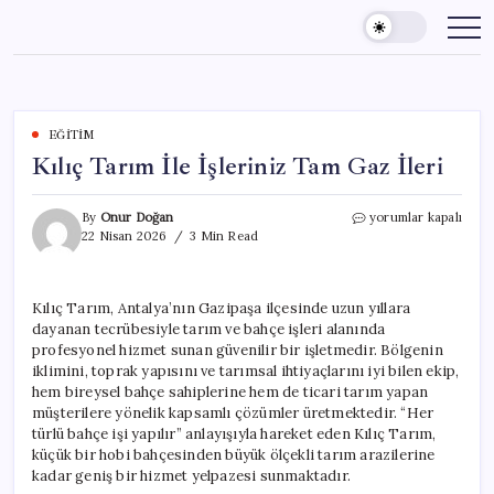
Skip
to
content
EĞITIM
Kılıç Tarım İle İşleriniz Tam Gaz İleri
Kılıç
By
Onur Doğan
yorumlar kapalı
Tarım
22 Nisan 2026
3 Min Read
İle
İşleriniz
Tam
Kılıç Tarım, Antalya’nın Gazipaşa ilçesinde uzun yıllara
Gaz
dayanan tecrübesiyle tarım ve bahçe işleri alanında
İleri
için
profesyonel hizmet sunan güvenilir bir işletmedir. Bölgenin
iklimini, toprak yapısını ve tarımsal ihtiyaçlarını iyi bilen ekip,
hem bireysel bahçe sahiplerine hem de ticari tarım yapan
müşterilere yönelik kapsamlı çözümler üretmektedir. “Her
türlü bahçe işi yapılır” anlayışıyla hareket eden Kılıç Tarım,
küçük bir hobi bahçesinden büyük ölçekli tarım arazilerine
kadar geniş bir hizmet yelpazesi sunmaktadır.