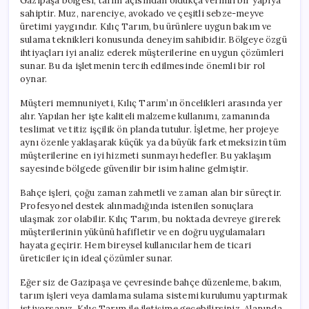
Gazipaşa bölgesi, tarım açısından oldukça verimli bir yapıya
sahiptir. Muz, narenciye, avokado ve çeşitli sebze-meyve
üretimi yaygındır. Kılıç Tarım, bu ürünlere uygun bakım ve
sulama teknikleri konusunda deneyim sahibidir. Bölgeye özgü
ihtiyaçları iyi analiz ederek müşterilerine en uygun çözümleri
sunar. Bu da işletmenin tercih edilmesinde önemli bir rol
oynar.
Müşteri memnuniyeti, Kılıç Tarım’ın öncelikleri arasında yer
alır. Yapılan her işte kaliteli malzeme kullanımı, zamanında
teslimat ve titiz işçilik ön planda tutulur. İşletme, her projeye
aynı özenle yaklaşarak küçük ya da büyük fark etmeksizin tüm
müşterilerine en iyi hizmeti sunmayı hedefler. Bu yaklaşım
sayesinde bölgede güvenilir bir isim haline gelmiştir.
Bahçe işleri, çoğu zaman zahmetli ve zaman alan bir süreçtir.
Profesyonel destek alınmadığında istenilen sonuçlara
ulaşmak zor olabilir. Kılıç Tarım, bu noktada devreye girerek
müşterilerinin yükünü hafifletir ve en doğru uygulamaları
hayata geçirir. Hem bireysel kullanıcılar hem de ticari
üreticiler için ideal çözümler sunar.
Eğer siz de Gazipaşa ve çevresinde bahçe düzenleme, bakım,
tarım işleri veya damlama sulama sistemi kurulumu yaptırmak
istiyorsanız, Kılıç Tarım ile iletişime geçebilirsiniz. Alanında