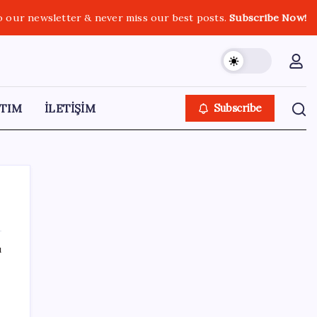
o our newsletter & never miss our best posts.
Subscribe Now!
TIM
İLETİŞİM
Subscribe
ı
SON YAZILAR
macOS Kullananlar Dikkat: Bilgisayarınızı
Güncelleyin