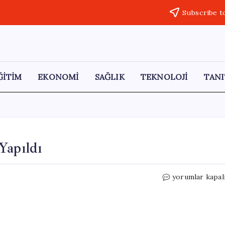
Subscribe t
ĞİTİM
EKONOMİ
SAĞLIK
TEKNOLOJİ
TANI
Yapıldı
Kayseri’de
yorumlar kapal
Canlı
Bomba
İhbarı
Yapıldı