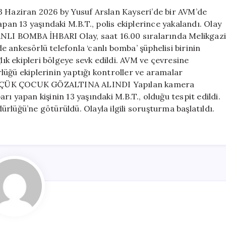
için
3 Haziran 2026 by Yusuf Arslan Kayseri’de bir AVM’de
apan 13 yaşındaki M.B.T., polis ekiplerince yakalandı. Olay
CANLI BOMBA İHBARI Olay, saat 16.00 sıralarında Melikgaz
 ankesörlü telefonla ‘canlı bomba’ şüphelisi birinin
lık ekipleri bölgeye sevk edildi. AVM ve çevresine
lüğü ekiplerinin yaptığı kontroller ve aramalar
 KÜÇÜK ÇOCUK GÖZALTINA ALINDI Yapılan kamera
ı yapan kişinin 13 yaşındaki M.B.T., olduğu tespit edildi.
rlüğü’ne götürüldü. Olayla ilgili soruşturma başlatıldı.