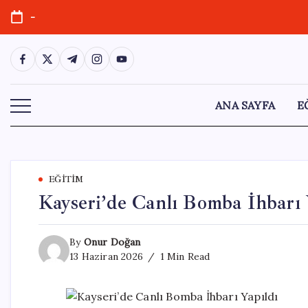
Skip
-
to
content
https://www.facebook.com/
https://twitter.com/
https://t.me/
https://www.instagram.com/
https://youtube.com/
ANA SAYFA
E
EĞITIM
Kayseri’de Canlı Bomba İhbarı 
By
Onur Doğan
13 Haziran 2026
1 Min Read