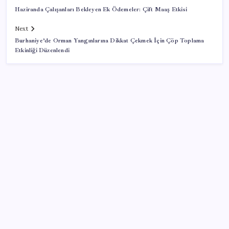
Haziranda Çalışanları Bekleyen Ek Ödemeler: Çift Maaş Etkisi
Next
Burhaniye’de Orman Yangınlarına Dikkat Çekmek İçin Çöp Toplama
Etkinliği Düzenlendi
SON YAZILAR
Klasik Pokémon Oyunları PC’de Hayat Buldu
Cem Küçük soruşturması: Beyaz TV programcısı
Tahir Sarıkaya gözaltına alındı
Bankacılık devi UBS duyurdu: Altını yeniden