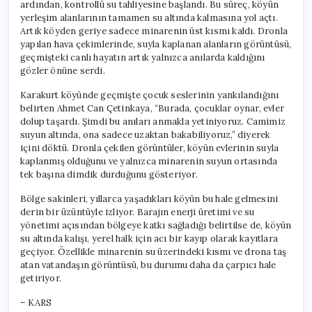
ardından, kontrollü su tahliyesine başlandı. Bu süreç, köyün
yerleşim alanlarının tamamen su altında kalmasına yol açtı.
Artık köyden geriye sadece minarenin üst kısmı kaldı. Dronla
yapılan hava çekimlerinde, suyla kaplanan alanların görüntüsü,
geçmişteki canlı hayatın artık yalnızca anılarda kaldığını
gözler önüne serdi.
Karakurt köyünde geçmişte çocuk seslerinin yankılandığını
belirten Ahmet Can Çetinkaya, “Burada, çocuklar oynar, evler
dolup taşardı. Şimdi bu anıları anmakla yetiniyoruz. Camimiz
suyun altında, ona sadece uzaktan bakabiliyoruz,” diyerek
içini döktü. Dronla çekilen görüntüler, köyün evlerinin suyla
kaplanmış olduğunu ve yalnızca minarenin suyun ortasında
tek başına dimdik durduğunu gösteriyor.
Bölge sakinleri, yıllarca yaşadıkları köyün bu hale gelmesini
derin bir üzüntüyle izliyor. Barajın enerji üretimi ve su
yönetimi açısından bölgeye katkı sağladığı belirtilse de, köyün
su altında kalışı, yerel halk için acı bir kayıp olarak kayıtlara
geçiyor. Özellikle minarenin su üzerindeki kısmı ve drona taş
atan vatandaşın görüntüsü, bu durumu daha da çarpıcı hale
getiriyor.
– KARS