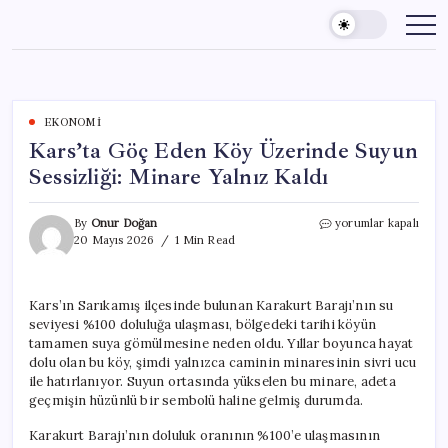
Skip
to
content
EKONOMI
Kars’ta Göç Eden Köy Üzerinde Suyun
Sessizliği: Minare Yalnız Kaldı
Kars’ta
By
Onur Doğan
yorumlar kapalı
Göç
20 Mayıs 2026
1 Min Read
Eden
Köy
Üzerinde
Kars’ın Sarıkamış ilçesinde bulunan Karakurt Barajı’nın su
Suyun
seviyesi %100 doluluğa ulaşması, bölgedeki tarihi köyün
Sessizliği:
Minare
tamamen suya gömülmesine neden oldu. Yıllar boyunca hayat
Yalnız
dolu olan bu köy, şimdi yalnızca caminin minaresinin sivri ucu
Kaldı
ile hatırlanıyor. Suyun ortasında yükselen bu minare, adeta
için
geçmişin hüzünlü bir sembolü haline gelmiş durumda.
Karakurt Barajı’nın doluluk oranının %100’e ulaşmasının