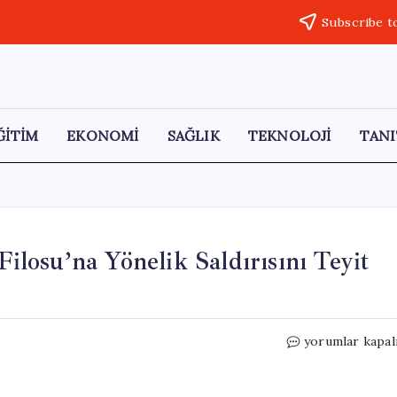
Subscribe t
ĞİTİM
EKONOMİ
SAĞLIK
TEKNOLOJİ
TANI
Filosu’na Yönelik Saldırısını Teyit
İtalya,
yorumlar kapal
İsrail’in
Küresel
Sumud