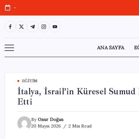
Skip
-
to
content
https://www.facebook.com/
https://twitter.com/
https://t.me/
https://www.instagram.com/
https://youtube.com/
ANA SAYFA
E
EĞITIM
İtalya, İsrail’in Küresel Sumud 
Etti
By
Onur Doğan
20 Mayıs 2026
2 Min Read