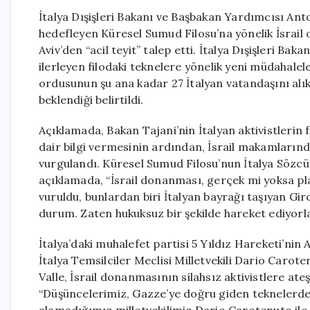
İtalya Dışişleri Bakanı ve Başbakan Yardımcısı Ant
hedefleyen Küresel Sumud Filosu’na yönelik İsrail or
Aviv’den “acil teyit” talep etti. İtalya Dışişleri Ba
ilerleyen filodaki teknelere yönelik yeni müdahalele
ordusunun şu ana kadar 27 İtalyan vatandaşını al
beklendiği belirtildi.
Açıklamada, Bakan Tajani’nin İtalyan aktivistlerin f
dair bilgi vermesinin ardından, İsrail makamlarında
vurgulandı. Küresel Sumud Filosu’nun İtalya Sözcü
açıklamada, “İsrail donanması, gerçek mi yoksa plas
vuruldu, bunlardan biri İtalyan bayrağı taşıyan Giro
durum. Zaten hukuksuz bir şekilde hareket ediyorlar 
İtalya’daki muhalefet partisi 5 Yıldız Hareketi’nin
İtalya Temsilciler Meclisi Milletvekili Dario Carote
Valle, İsrail donanmasının silahsız aktivistlere at
“Düşüncelerimiz, Gazze’ye doğru giden teknelerdek