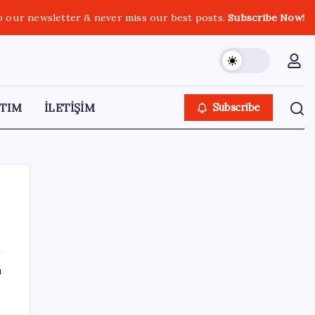
o our newsletter & never miss our best posts.
Subscribe Now!
TIM
İLETİŞİM
Subscribe
SON YAZILAR
ı
Klasik Pokémon Oyunları PC’de Hayat
Buldu