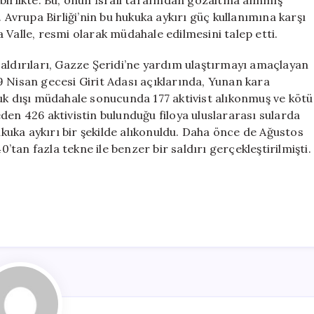
irlikte. Bu, onun İsrail tarafından gözaltına alınmış
 Avrupa Birliği’nin bu hukuka aykırı güç kullanımına karşı
 Valle, resmi olarak müdahale edilmesini talep etti.
saldırıları, Gazze Şeridi’ne yardım ulaştırmayı amaçlayan
9 Nisan gecesi Girit Adası açıklarında, Yunan kara
uk dışı müdahale sonucunda 177 aktivist alıkonmuş ve kötü
den 426 aktivistin bulunduğu filoya uluslararası sularda
hukuka aykırı bir şekilde alıkonuldu. Daha önce de Ağustos
0’tan fazla tekne ile benzer bir saldırı gerçekleştirilmişti.