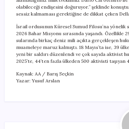
alamadığımız milletvekilimiz Dario Carotenuto ile b
olabileceği endişesini doğuruyor.” şeklinde konuştu.
sessiz kalmaması gerektiğine de dikkat çeken Della
İsrail ordusunun Küresel Sumud Filosu’na yönelik 
2026 Bahar Misyonu sırasında yaşandı. Özellikle 2
sularında birkaç deniz mili açıkta gerçekleşen huk
muameleye maruz kalmıştı. 18 Mayıs’ta ise, 39 ülke
yeni bir saldırı düzenlendi ve çok sayıda aktivist 
2025’te, 44’ten fazla ülkeden 500 aktivisti taşıyan 4
Kaynak: AA / Barış Seçkin
Yazar: Yusuf Arslan