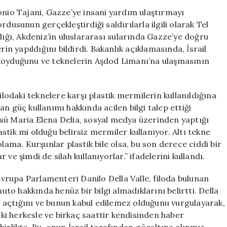
Filosu’na
onio Tajani, Gazze’ye insani yardım ulaştırmayı
Yönelik
dusunun gerçekleştirdiği saldırılarla ilgili olarak Tel
Saldırısını
kanlığı, Akdeniz’in uluslararası sularında Gazze’ye doğru
Teyit
rin yapıldığını bildirdi. Bakanlık açıklamasında, İsrail
Etti
ıkoyduğunu ve teknelerin Aşdod Limanı’na ulaşmasının
için
ilodaki teknelere karşı plastik mermilerin kullanıldığına
n güç kullanımı hakkında acilen bilgi talep ettiği
sü Maria Elena Delia, sosyal medya üzerinden yaptığı
tik mi olduğu belirsiz mermiler kullanıyor. Altı tekne
lama. Kurşunlar plastik bile olsa, bu son derece ciddi bir
ve şimdi de silah kullanıyorlar.” ifadelerini kullandı.
 Avrupa Parlamenteri Danilo Della Valle, filoda bulunan
nuto hakkında henüz bir bilgi almadıklarını belirtti. Della
eş açtığını ve bunun kabul edilemez olduğunu vurgulayarak,
i herkesle ve birkaç saattir kendisinden haber