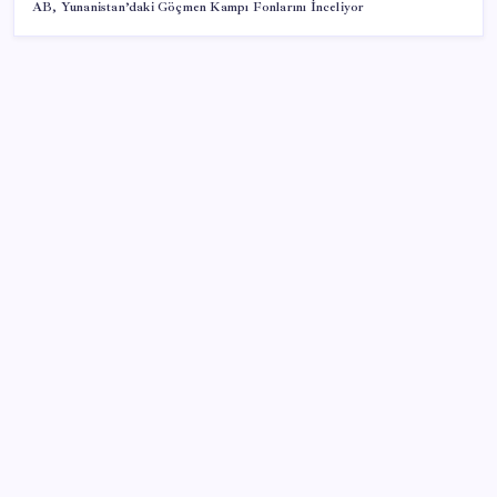
AB, Yunanistan’daki Göçmen Kampı Fonlarını İnceliyor
SON YAZILAR
Klasik Pokémon Oyunları PC’de Hayat Buldu
Cem Küçük soruşturması: Beyaz TV programcısı
Tahir Sarıkaya gözaltına alındı
Bankacılık devi UBS duyurdu: Altını yeniden
uçuracak iki önemli gelişme!
Aşırı sıcaklar mesai saatlerini kısalttı: Artık 13.00’te
paydos