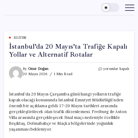
Skip
to
content
EĞITIM
İstanbul’da 20 Mayıs’ta Trafiğe Kapalı
Yollar ve Alternatif Rotalar
İstanbul’da
By
Onur Doğan
yorumlar kapalı
20
20 Mayıs 2026
1 Min Read
Mayıs’ta
Trafiğe
Kapalı
İstanbul’da 20 Mayıs Çarşamba günü hangi yolların trafiğe
Yollar
kapalı olacağı konusunda İstanbul Emniyet Müdürlüğü’nden
ve
Alternatif
önemli bir açıklama geldi. 17-20 Mayıs tarihleri arasında
Rotalar
gerçekleştirilecek olan trafik düzenlemesi, Freiburg ile Aston
için
Villa arasında gerçekleşecek final maçı nedeniyle özellikle
Beşiktaş, Dolmabahçe ve Maçka bölgelerinde yoğunluk
yaşanması bekleniyor.