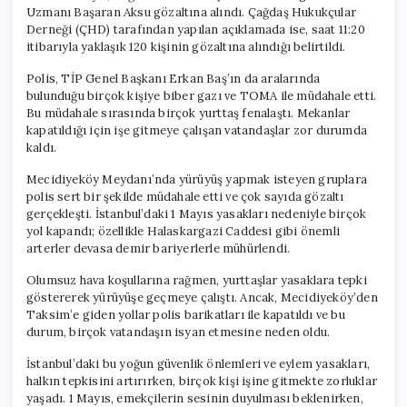
Gözaltı!
Uzmanı Başaran Aksu gözaltına alındı. Çağdaş Hukukçular
için
Derneği (ÇHD) tarafından yapılan açıklamada ise, saat 11:20
itibarıyla yaklaşık 120 kişinin gözaltına alındığı belirtildi.
Polis, TİP Genel Başkanı Erkan Baş’ın da aralarında
bulunduğu birçok kişiye biber gazı ve TOMA ile müdahale etti.
Bu müdahale sırasında birçok yurttaş fenalaştı. Mekanlar
kapatıldığı için işe gitmeye çalışan vatandaşlar zor durumda
kaldı.
Mecidiyeköy Meydanı’nda yürüyüş yapmak isteyen gruplara
polis sert bir şekilde müdahale etti ve çok sayıda gözaltı
gerçekleşti. İstanbul’daki 1 Mayıs yasakları nedeniyle birçok
yol kapandı; özellikle Halaskargazi Caddesi gibi önemli
arterler devasa demir bariyerlerle mühürlendi.
Olumsuz hava koşullarına rağmen, yurttaşlar yasaklara tepki
göstererek yürüyüşe geçmeye çalıştı. Ancak, Mecidiyeköy’den
Taksim’e giden yollar polis barikatları ile kapatıldı ve bu
durum, birçok vatandaşın isyan etmesine neden oldu.
İstanbul’daki bu yoğun güvenlik önlemleri ve eylem yasakları,
halkın tepkisini artırırken, birçok kişi işine gitmekte zorluklar
yaşadı. 1 Mayıs, emekçilerin sesinin duyulması beklenirken,