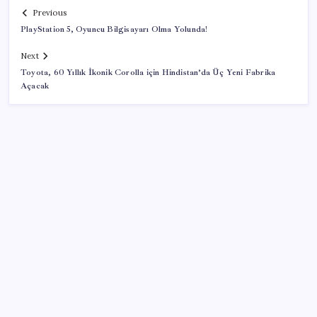
Previous
PlayStation 5, Oyuncu Bilgisayarı Olma Yolunda!
Next
Toyota, 60 Yıllık İkonik Corolla için Hindistan’da Üç Yeni Fabrika
Açacak
SON YAZILAR
KOBİ’ler için akıllı üretim üssü
Parayla sebze alamayacağız