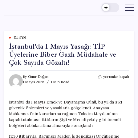
Skip
to
content
EĞITIM
İstanbul’da 1 Mayıs Yasağı: TİP
Üyelerine Biber Gazlı Müdahale ve
Çok Sayıda Gözaltı!
İstanbul’da
By
Onur Doğan
yorumlar kapalı
1
1 Mayıs 2026
1 Min Read
Mayıs
Yasağı:
TİP
İstanbul’da 1 Mayıs Emek ve Dayanışma Günü, bu yıl da sıkı
Üyelerine
güvenlik önlemleri ve yasaklarla gölgelendi. Anayasa
Biber
Gazlı
Mahkemesi’nin kararlarına rağmen Taksim Meydanı’nın
Müdahale
kapalı tutulması, iktidarın Şişli ve Mecidiyeköy gibi önemli
ve
bölgeleri abluka altına almasıyla sonuçlandı.
Çok
Sayıda
11:30 itibarıyla, Bağımsız Maden İş Sendikası Örgütlenme