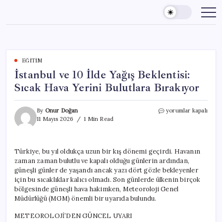
Skip
to
content
EĞITIM
İstanbul ve 10 İlde Yağış Beklentisi:
Sıcak Hava Yerini Bulutlara Bırakıyor
İstanbul
By
Onur Doğan
yorumlar kapalı
ve
11 Mayıs 2026
1 Min Read
10
İlde
Yağış
Türkiye, bu yıl oldukça uzun bir kış dönemi geçirdi. Havanın
Beklentisi:
zaman zaman bulutlu ve kapalı olduğu günlerin ardından,
Sıcak
Hava
güneşli günler de yaşandı ancak yazı dört gözle bekleyenler
Yerini
için bu sıcaklıklar kalıcı olmadı. Son günlerde ülkenin birçok
Bulutlara
bölgesinde güneşli hava hakimken, Meteoroloji Genel
Bırakıyor
Müdürlüğü (MGM) önemli bir uyarıda bulundu.
için
METEOROLOJİ’DEN GÜNCEL UYARI