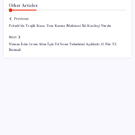
Other Articles
Previous
Polatlı’da Trajik Kaza: Yem Karma Makinesi İki Kardeşi Vurdu
Next
Uzman İsim Gram Altın İçin Yıl Sonu Tahminini Açıkladı: 11 Bin TL
İhtimali
SON YAZILAR
KOBİ’ler için akıllı üretim üssü