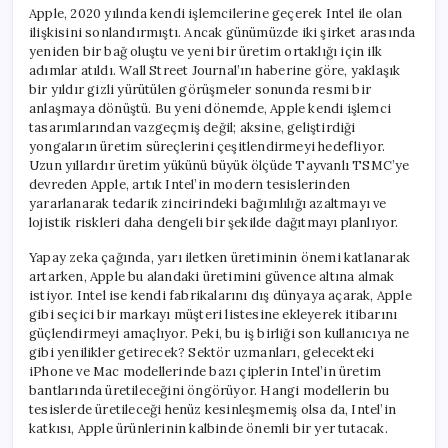
Apple, 2020 yılında kendi işlemcilerine geçerek Intel ile olan
ilişkisini sonlandırmıştı. Ancak günümüzde iki şirket arasında
yeniden bir bağ oluştu ve yeni bir üretim ortaklığı için ilk
adımlar atıldı. Wall Street Journal’ın haberine göre, yaklaşık
bir yıldır gizli yürütülen görüşmeler sonunda resmi bir
anlaşmaya dönüştü. Bu yeni dönemde, Apple kendi işlemci
tasarımlarından vazgeçmiş değil; aksine, geliştirdiği
yongaların üretim süreçlerini çeşitlendirmeyi hedefliyor.
Uzun yıllardır üretim yükünü büyük ölçüde Tayvanlı TSMC’ye
devreden Apple, artık Intel’in modern tesislerinden
yararlanarak tedarik zincirindeki bağımlılığı azaltmayı ve
lojistik riskleri daha dengeli bir şekilde dağıtmayı planlıyor.
Yapay zeka çağında, yarı iletken üretiminin önemi katlanarak
artarken, Apple bu alandaki üretimini güvence altına almak
istiyor. Intel ise kendi fabrikalarını dış dünyaya açarak, Apple
gibi seçici bir markayı müşteri listesine ekleyerek itibarını
güçlendirmeyi amaçlıyor. Peki, bu iş birliği son kullanıcıya ne
gibi yenilikler getirecek? Sektör uzmanları, gelecekteki
iPhone ve Mac modellerinde bazı çiplerin Intel’in üretim
bantlarında üretileceğini öngörüyor. Hangi modellerin bu
tesislerde üretileceği henüz kesinleşmemiş olsa da, Intel’in
katkısı, Apple ürünlerinin kalbinde önemli bir yer tutacak.