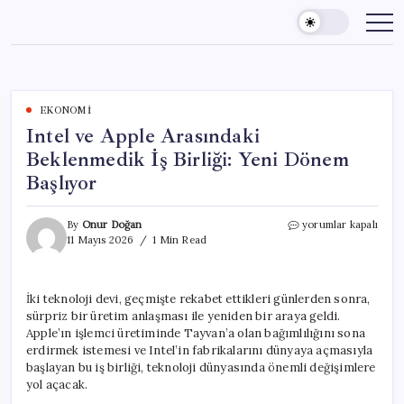
Skip
to
content
EKONOMI
Intel ve Apple Arasındaki
Beklenmedik İş Birliği: Yeni Dönem
Başlıyor
Intel
By
Onur Doğan
yorumlar kapalı
ve
11 Mayıs 2026
1 Min Read
Apple
Arasındaki
Beklenmedik
İki teknoloji devi, geçmişte rekabet ettikleri günlerden sonra,
İş
sürpriz bir üretim anlaşması ile yeniden bir araya geldi.
Birliği:
Yeni
Apple’ın işlemci üretiminde Tayvan’a olan bağımlılığını sona
Dönem
erdirmek istemesi ve Intel’in fabrikalarını dünyaya açmasıyla
Başlıyor
başlayan bu iş birliği, teknoloji dünyasında önemli değişimlere
için
yol açacak.