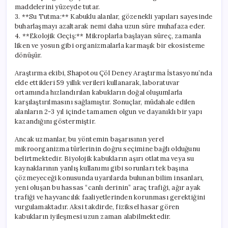
maddelerini yüzeyde tutar.
3. **Su Tutma:** Kabuklu alanlar, gözenekli yapıları sayesinde
buharlaşmayı azaltarak nemi daha uzun süre muhafaza eder.
4. **Ekolojik Geçiş:** Mikroplarla başlayan süreç, zamanla
liken ve yosun gibi organizmalarla karmaşık bir ekosisteme
dönüşür.
Araştırma ekibi, Shapotou Çöl Deney Araştırma İstasyonu’nda
elde ettikleri 59 yıllık verileri kullanarak, laboratuvar
ortamında hızlandırılan kabukların doğal oluşumlarla
karşılaştırılmasını sağlamıştır. Sonuçlar, müdahale edilen
alanların 2-3 yıl içinde tamamen olgun ve dayanıklı bir yapı
kazandığını göstermiştir.
Ancak uzmanlar, bu yöntemin başarısının yerel
mikroorganizma türlerinin doğru seçimine bağlı olduğunu
belirtmektedir. Biyolojik kabukların aşırı otlatma veya su
kaynaklarının yanlış kullanımı gibi sorunları tek başına
çözmeyeceği konusunda uyarılarda bulunan bilim insanları,
yeni oluşan bu hassas “canlı derinin” araç trafiği, ağır ayak
trafiği ve hayvancılık faaliyetlerinden korunması gerektiğini
vurgulamaktadır. Aksi takdirde, fiziksel hasar gören
kabukların iyileşmesi uzun zaman alabilmektedir.