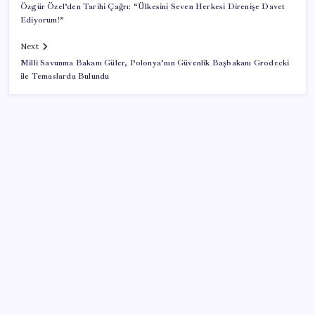
Özgür Özel’den Tarihi Çağrı: “Ülkesini Seven Herkesi Direnişe Davet
Ediyorum!”
Next
Milli Savunma Bakanı Güler, Polonya’nın Güvenlik Başbakanı Grodecki
ile Temaslarda Bulundu
SON YAZILAR
KOBİ’ler için akıllı üretim üssü
Parayla sebze alamayacağız
Bellek Pazarında Yeni Dönem: HP ve Asus Çinli