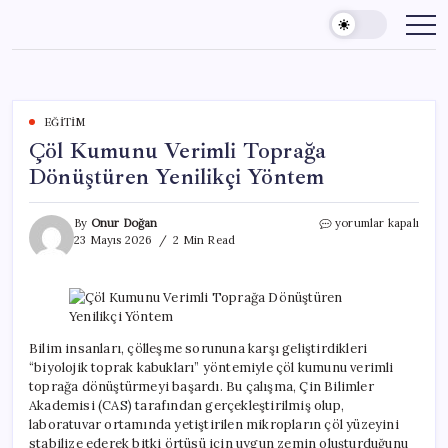
Skip
to
content
EĞITIM
Çöl Kumunu Verimli Toprağa
Dönüştüren Yenilikçi Yöntem
Çöl
By
Onur Doğan
yorumlar kapalı
Kumunu
23 Mayıs 2026
2 Min Read
Verimli
Toprağa
Dönüştüren
Yenilikçi
Yöntem
için
Bilim insanları, çölleşme sorununa karşı geliştirdikleri
“biyolojik toprak kabukları” yöntemiyle çöl kumunu verimli
toprağa dönüştürmeyi başardı. Bu çalışma, Çin Bilimler
Akademisi (CAS) tarafından gerçekleştirilmiş olup,
laboratuvar ortamında yetiştirilen mikropların çöl yüzeyini
stabilize ederek bitki örtüsü için uygun zemin oluşturduğunu