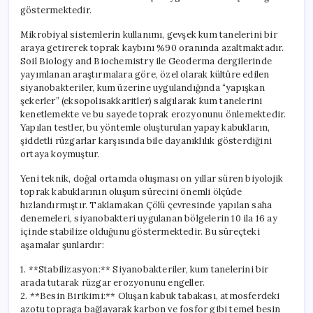
göstermektedir.
Mikrobiyal sistemlerin kullanımı, gevşek kum tanelerini bir
araya getirerek toprak kaybını %90 oranında azaltmaktadır.
Soil Biology and Biochemistry ile Geoderma dergilerinde
yayımlanan araştırmalara göre, özel olarak kültüre edilen
siyanobakteriler, kum üzerine uygulandığında “yapışkan
şekerler” (eksopolisakkaritler) salgılarak kum tanelerini
kenetlemekte ve bu sayede toprak erozyonunu önlemektedir.
Yapılan testler, bu yöntemle oluşturulan yapay kabukların,
şiddetli rüzgarlar karşısında bile dayanıklılık gösterdiğini
ortaya koymuştur.
Yeni teknik, doğal ortamda oluşması on yıllar süren biyolojik
toprak kabuklarının oluşum sürecini önemli ölçüde
hızlandırmıştır. Taklamakan Çölü çevresinde yapılan saha
denemeleri, siyanobakteri uygulanan bölgelerin 10 ila 16 ay
içinde stabilize olduğunu göstermektedir. Bu süreçteki
aşamalar şunlardır:
1. **Stabilizasyon:** Siyanobakteriler, kum tanelerini bir
arada tutarak rüzgar erozyonunu engeller.
2. **Besin Birikimi:** Oluşan kabuk tabakası, atmosferdeki
azotu topraga bağlayarak karbon ve fosfor gibi temel besin