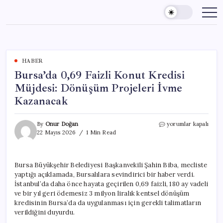
Skip
to
content
HABER
Bursa’da 0,69 Faizli Konut Kredisi
Müjdesi: Dönüşüm Projeleri İvme
Kazanacak
Bursa’da
By
Onur Doğan
yorumlar kapalı
0,69
22 Mayıs 2026
1 Min Read
Faizli
Konut
Kredisi
Bursa Büyükşehir Belediyesi Başkanvekili Şahin Biba, mecliste
Müjdesi:
yaptığı açıklamada, Bursalılara sevindirici bir haber verdi.
Dönüşüm
Projeleri
İstanbul’da daha önce hayata geçirilen 0,69 faizli, 180 ay vadeli
İvme
ve bir yıl geri ödemesiz 3 milyon liralık kentsel dönüşüm
Kazanacak
kredisinin Bursa’da da uygulanması için gerekli talimatların
için
verildiğini duyurdu.