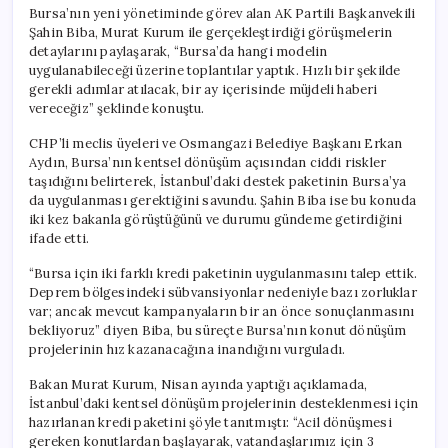
Bursa’nın yeni yönetiminde görev alan AK Partili Başkanvekili
Şahin Biba, Murat Kurum ile gerçekleştirdiği görüşmelerin
detaylarını paylaşarak, “Bursa’da hangi modelin
uygulanabileceği üzerine toplantılar yaptık. Hızlı bir şekilde
gerekli adımlar atılacak, bir ay içerisinde müjdeli haberi
vereceğiz” şeklinde konuştu.
CHP’li meclis üyeleri ve Osmangazi Belediye Başkanı Erkan
Aydın, Bursa’nın kentsel dönüşüm açısından ciddi riskler
taşıdığını belirterek, İstanbul’daki destek paketinin Bursa’ya
da uygulanması gerektiğini savundu. Şahin Biba ise bu konuda
iki kez bakanla görüştüğünü ve durumu gündeme getirdiğini
ifade etti.
“Bursa için iki farklı kredi paketinin uygulanmasını talep ettik.
Deprem bölgesindeki sübvansiyonlar nedeniyle bazı zorluklar
var; ancak mevcut kampanyaların bir an önce sonuçlanmasını
bekliyoruz” diyen Biba, bu süreçte Bursa’nın konut dönüşüm
projelerinin hız kazanacağına inandığını vurguladı.
Bakan Murat Kurum, Nisan ayında yaptığı açıklamada,
İstanbul’daki kentsel dönüşüm projelerinin desteklenmesi için
hazırlanan kredi paketini şöyle tanıtmıştı: “Acil dönüşmesi
gereken konutlardan başlayarak, vatandaşlarımız için 3