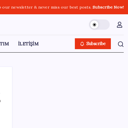
o our newsletter & never miss our best posts.
Subscribe Now!
TIM
İLETİŞİM
Subscribe
ı
SON YAZILAR
KOBİ’ler için akıllı üretim üssü