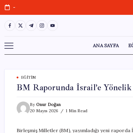
Skip
-
to
content
https://www.facebook.com/
https://twitter.com/
https://t.me/
https://www.instagram.com/
https://youtube.com/
ANA SAYFA
E
EĞITIM
BM Raporunda İsrail’e Yönelik 
By
Onur Doğan
20 Mayıs 2026
1 Min Read
Birleşmiş Milletler (BM), yayımladığı yeni raporda İs