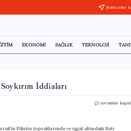
Subscribe t
ĞİTİM
EKONOMİ
SAĞLIK
TEKNOLOJİ
TANI
Soykırım İddiaları
BM
yorumlar kapal
Raporunda
İsrail’e
Yönelik
Soykırım
rail’in Filistin topraklarında ve işgal altındaki Batı