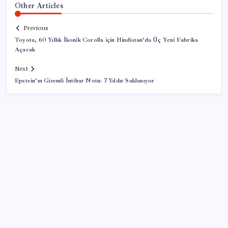
Other Articles
Previous
Toyota, 60 Yıllık İkonik Corolla için Hindistan’da Üç Yeni Fabrika
Açacak
Next
Epstein’ın Gizemli İntihar Notu: 7 Yıldır Saklanıyor
SON YAZILAR
KOBİ’ler için akıllı üretim üssü