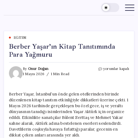
Skip
to
content
EĞITIM
Berber Yaşar’ın Kitap Tanıtımında
Para Yağmuru
Berber
By
Onur Doğan
yorumlar kapalı
Yaşar’ın
1 Mayıs 2026
1 Min Read
Kitap
Tanıtımında
Para
Berber Yaşar, İstanbul’un önde gelen otellerinden birinde
Yağmuru
düzenlenen kitap tanıtım etkinliğiyle dikkatleri üzerine çekti. 1
için
Mayıs 2026 tarihinde gerçekleşen bu özel gece, iş ve yeraltı
dünyasının tanıdığı isimlerinden Yaşar Aktürk için organize
edildi. Etkinlikte sanatçılar Bülent Serttaş ve Mehmet Yakar
sahne alarak, Aktürk adına bestelenen eserleri seslendirdi.
Davetlilerin coşkuyla havaya fırlattığı paralar, gecenin en
dikkat çeken anları arasında yer aldı.