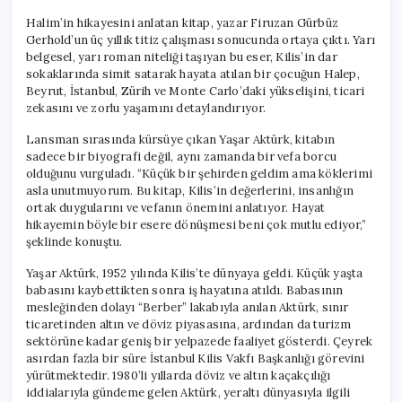
Halim’in hikayesini anlatan kitap, yazar Firuzan Gürbüz
Gerhold’un üç yıllık titiz çalışması sonucunda ortaya çıktı. Yarı
belgesel, yarı roman niteliği taşıyan bu eser, Kilis’in dar
sokaklarında simit satarak hayata atılan bir çocuğun Halep,
Beyrut, İstanbul, Zürih ve Monte Carlo’daki yükselişini, ticari
zekasını ve zorlu yaşamını detaylandırıyor.
Lansman sırasında kürsüye çıkan Yaşar Aktürk, kitabın
sadece bir biyografi değil, aynı zamanda bir vefa borcu
olduğunu vurguladı. “Küçük bir şehirden geldim ama köklerimi
asla unutmuyorum. Bu kitap, Kilis’in değerlerini, insanlığın
ortak duygularını ve vefanın önemini anlatıyor. Hayat
hikayemin böyle bir esere dönüşmesi beni çok mutlu ediyor,”
şeklinde konuştu.
Yaşar Aktürk, 1952 yılında Kilis’te dünyaya geldi. Küçük yaşta
babasını kaybettikten sonra iş hayatına atıldı. Babasının
mesleğinden dolayı “Berber” lakabıyla anılan Aktürk, sınır
ticaretinden altın ve döviz piyasasına, ardından da turizm
sektörüne kadar geniş bir yelpazede faaliyet gösterdi. Çeyrek
asırdan fazla bir süre İstanbul Kilis Vakfı Başkanlığı görevini
yürütmektedir. 1980’li yıllarda döviz ve altın kaçakçılığı
iddialarıyla gündeme gelen Aktürk, yeraltı dünyasıyla ilgili