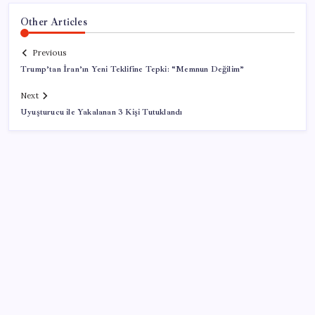
Other Articles
Previous
Trump’tan İran’ın Yeni Teklifine Tepki: “Memnun Değilim”
Next
Uyuşturucu ile Yakalanan 3 Kişi Tutuklandı
SON YAZILAR
KOBİ’ler için akıllı üretim üssü