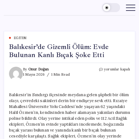
Skip
to
content
EĞITIM
Balıkesir’de Gizemli Ölüm: Evde
Bulunan Kanlı Bıçak Şoke Etti
Balıkesir’de
By
Onur Doğan
yorumlar kapalı
Gizemli
1 Mayıs 2026
1 Min Read
Ölüm:
Evde
Bulunan
Balıkesir’in Sındırgı ilçesinde meydana gelen şüpheli bir ölüm
Kanlı
olayı, çevredeki sakinleri derin bir endişeye sevk etti. Rızaiye
Bıçak
Şoke
Mahallesi Üniversite Yolu Caddesi’nde yaşayan 62 yaşındaki
Etti
Halil Özmen’in, kendisinden haber alamayan yakınları durumu
için
polise bildirdi. Olay yerine intikal eden polis ve 112 Acil Sağlık
ekipleri, Özmen’in evinde yaptıkları incelemede, boğazında
bıçak yarası bulunan ve yanında kanlı bir bıçak bulunan
cesediyle karşılaştı. Sağlık ekipleri, Özmen’in olay yerinde