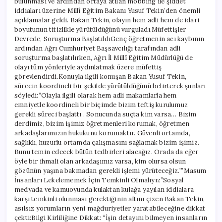
bulunması ve ardından ortaya atılan mobbing ile şiddet
iddiaları üzerine Millî Eğitim Bakanı Yusuf Tekin’den önemli
açıklamalar geldi. Bakan Tekin, olayın hem adli hem de idari
boyutunun titizlikle yürütüldüğünü vurguladı.Müfettişler
Devrede, Soruşturma BaşlatıldıGenç öğretmenin acı kaybının
ardından Ağrı Cumhuriyet Başsavcılığı tarafından adli
soruşturma başlatılırken, Ağrı İl Millî Eğitim Müdürlüğü de
olayı tüm yönleriyle aydınlatmak üzere müfettiş
görevlendirdi.Konuyla ilgili konuşan Bakan Yusuf Tekin,
sürecin koordineli bir şekilde yürütüldüğünü belirterek şunları
söyledi:”Olayla ilgili olarak hem adli makamlarla hem
emniyetle koordineli bir biçimde bizim teftiş kurulumuz
gerekli süreci başlattı . Sonucunda suçta kim varsa… Bizim
derdimiz, bizim işimiz öğretmenleri korumak, öğretmen
arkadaşlarımızın hukukunu korumaktır. Güvenli ortamda,
sağlıklı, huzurlu ortamda çalışmasını sağlamak bizim işimiz.
Bunu temin edecek bütün tedbirleri alacağız. Orada da eğer
öyle bir ihmali olan arkadaşımız varsa, kim olursa olsun
gözünün yaşına bakmadan gerekli işlemi yürüteceğiz.””Masum
İnsanları Lekelememek İçin Temkinli Olmalıyız”Sosyal
medyada ve kamuoyunda kulaktan kulağa yayılan iddialara
karşı temkinli olunması gerektiğinin altını çizen Bakan Tekin,
asılsız yorumların yeni mağduriyetler yaratabileceğine dikkat
çekti:Bilgi Kirliliğine Dikkat: “İşin detayını bilmeyen insanların