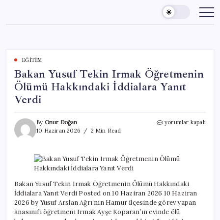
Skip
to
content
EĞITIM
Bakan Yusuf Tekin Irmak Öğretmenin
Ölümü Hakkındaki İddialara Yanıt
Verdi
Bakan
By
Onur Doğan
yorumlar kapalı
Yusuf
10 Haziran 2026
2 Min Read
Tekin
Irmak
Öğretmenin
Ölümü
Hakkındaki
İddialara
Bakan Yusuf Tekin Irmak Öğretmenin Ölümü Hakkındaki
Yanıt
İddialara Yanıt Verdi Posted on 10 Haziran 2026 10 Haziran
Verdi
2026 by Yusuf Arslan Ağrı’nın Hamur ilçesinde görev yapan
için
anasınıfı öğretmeni Irmak Ayşe Koparan’ın evinde ölü