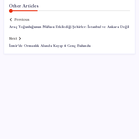
Other Articles
Previous
Araç Yoğunluğunun Nüfusu Etkilediği Şehirler: İstanbul ve Ankara Değil
Next
İzmir’de Ormanlık Alanda Kayıp 4 Genç Bulundu
SON YAZILAR
Zihin Okuyan Yapay Zeka Firması: Beynini Okutana
50 Dolar