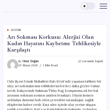
Skip
to
content
EĞITIM
Arı Sokması Korkusu: Alerjisi Olan
Kadın Hayatını Kaybetme Tehlikesiyle
Karşılaştı
Arı
By
Onur Doğan
yorumlar kapalı
Sokması
20 Mayıs 2026
1 Min Read
Korkusu:
Alerjisi
Olan
Cide ilçesi Irmak Mahallesi Batı Köyü’nde yaşanan talihsiz bir
Kadın
olay, arı sokmalarının tehlikelerini bir kez daha gözler önüne
Hayatını
Kaybetme
serdi. Bahçesinde bulunan Tülay Bağ, komşusuna ait bir bal
Tehlikesiyle
arısının sokması sonucu aniden fenalaştı. Olayın hemen
Karşılaştı
ardından durumu fark eden çevredeki vatandaşlar, sağlık
için
ekiplerine haber verdi. Kısa süre içinde olay yerine ulaşan
sağlık görevlileri, Bağ’a acil müdahalede bulundu. Ardından,