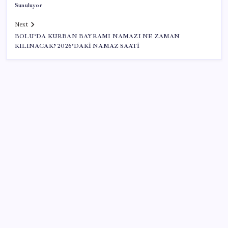
Sunuluyor
Next
BOLU’DA KURBAN BAYRAMI NAMAZI NE ZAMAN
KILINACAK? 2026’DAKİ NAMAZ SAATİ
SON YAZILAR
KOBİ’ler için akıllı üretim üssü
Parayla sebze alamayacağız
Bellek Pazarında Yeni Dönem: HP ve Asus Çinli
Tedarikçilere Geçiyor