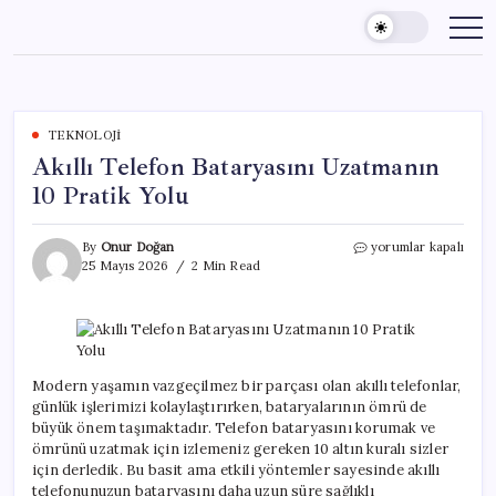
Skip
to
content
TEKNOLOJI
Akıllı Telefon Bataryasını Uzatmanın
10 Pratik Yolu
Akıllı
By
Onur Doğan
yorumlar kapalı
Telefon
25 Mayıs 2026
2 Min Read
Bataryasını
Uzatmanın
10
Pratik
Yolu
için
Modern yaşamın vazgeçilmez bir parçası olan akıllı telefonlar,
günlük işlerimizi kolaylaştırırken, bataryalarının ömrü de
büyük önem taşımaktadır. Telefon bataryasını korumak ve
ömrünü uzatmak için izlemeniz gereken 10 altın kuralı sizler
için derledik. Bu basit ama etkili yöntemler sayesinde akıllı
telefonunuzun bataryasını daha uzun süre sağlıklı