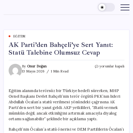
Skip
to
content
EĞITIM
AK Parti’den Bahçeli’ye Sert Yanıt:
Statü Talebine Olumsuz Cevap
AK
By
Onur Doğan
yorumlar kapalı
Parti’den
13 Mayıs 2026
1 Min Read
Bahçeli’ye
Sert
Yanıt:
Eğitim alanında terörsüz bir Türkiye hedefi sürerken, MHP
Statü
Genel Başkanı Devlet Bahçeli’nin terör örgütü PKK’nın lideri
Talebine
Olumsuz
Abdullah Öcalan’a statü verilmesi yönündeki çağrısına AK
Cevap
Parti’den sert bir yanıt geldi. AKP yetkilileri, “Statü vermek
için
mümkün değil, ancak etkinliğini artırmak amacıyla diyalog
ortamı sağlanabilir” şeklinde bir açıklama yaptı.
Bahçeli’nin Öcalan’a statü önerisi ve DEM Partililerin Öcalan’ı