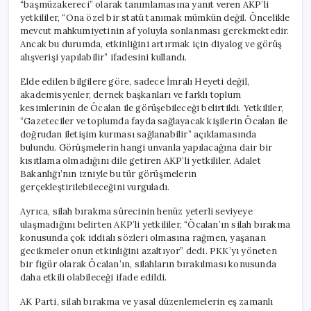
“başmüzakereci” olarak tanımlamasına yanıt veren AKP’li
yetkililer, “Ona özel bir statü tanımak mümkün değil. Öncelikle
mevcut mahkumiyetinin af yoluyla sonlanması gerekmektedir.
Ancak bu durumda, etkinliğini artırmak için diyalog ve görüş
alışverişi yapılabilir” ifadesini kullandı.
Elde edilen bilgilere göre, sadece İmralı Heyeti değil,
akademisyenler, dernek başkanları ve farklı toplum
kesimlerinin de Öcalan ile görüşebileceği belirtildi. Yetkililer,
“Gazeteciler ve toplumda fayda sağlayacak kişilerin Öcalan ile
doğrudan iletişim kurması sağlanabilir” açıklamasında
bulundu. Görüşmelerin hangi unvanla yapılacağına dair bir
kısıtlama olmadığını dile getiren AKP’li yetkililer, Adalet
Bakanlığı’nın izniyle bu tür görüşmelerin
gerçekleştirilebileceğini vurguladı.
Ayrıca, silah bırakma sürecinin henüz yeterli seviyeye
ulaşmadığını belirten AKP’li yetkililer, “Öcalan’ın silah bırakma
konusunda çok iddialı sözleri olmasına rağmen, yaşanan
gecikmeler onun etkinliğini azaltıyor” dedi. PKK’yı yöneten
bir figür olarak Öcalan’ın, silahların bırakılması konusunda
daha etkili olabileceği ifade edildi.
AK Parti, silah bırakma ve yasal düzenlemelerin eş zamanlı