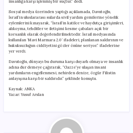
insanlığa karşı işlenmiş bir suçtur.” dedi.
Karşı
Bir
Sosyal medya üzerinden yaptığı açıklamada, Davutoğlu,
Suç”
İsrail’in uluslararası sularda sivil yardım gemilerine yönelik
için
eylemlerini kınayarak, “İsrail’in katilce ve haydutça girişimleri,
alıkoyma, tehditler ve iletişimi kesme çabaları açık bir
korsanlık olarak değerlendirilmektedir. İsrail medyasında
kullanılan ‘Mavi Marmara 2.0’ ifadeleri, planlanan saldırının ve
hukuksuzluğun ciddiyetini gözler önüne seriyor.” ifadelerine
yer verdi.
Davutoğlu, dünyayı bu duruma karşı duyarlı olmaya ve insanlık
adına dur demeye çağırarak, “Gazze’ye ulaşan insani
yardımların engellenmesi, nehirden denize, özgür Filistin
anlayışına karşı bir saldırıdır.” şeklinde konuştu.
Kaynak: ANKA
Yazar: Yusuf Arslan