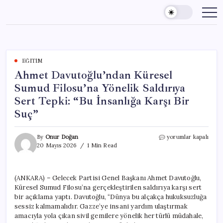
Skip
to
content
EĞITIM
Ahmet Davutoğlu’ndan Küresel
Sumud Filosu’na Yönelik Saldırıya
Sert Tepki: “Bu İnsanlığa Karşı Bir
Suç”
Ahmet
By
Onur Doğan
yorumlar kapalı
Davutoğlu’ndan
20 Mayıs 2026
1 Min Read
Küresel
Sumud
Filosu’na
(ANKARA) – Gelecek Partisi Genel Başkanı Ahmet Davutoğlu,
Yönelik
Küresel Sumud Filosu’na gerçekleştirilen saldırıya karşı sert
Saldırıya
Sert
bir açıklama yaptı. Davutoğlu, “Dünya bu alçakça hukuksuzluğa
Tepki:
sessiz kalmamalıdır. Gazze’ye insani yardım ulaştırmak
“Bu
amacıyla yola çıkan sivil gemilere yönelik her türlü müdahale,
İnsanlığa