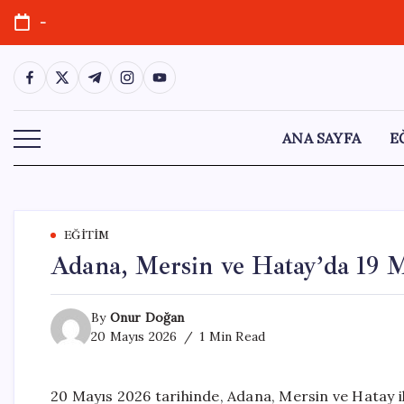
Skip
-
to
content
https://www.facebook.com/
https://twitter.com/
https://t.me/
https://www.instagram.com/
https://youtube.com/
ANA SAYFA
E
EĞITIM
Adana, Mersin ve Hatay’da 19 
By
Onur Doğan
20 Mayıs 2026
1 Min Read
20 Mayıs 2026 tarihinde, Adana, Mersin ve Hatay ill