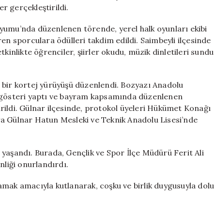
Mayıs
er gerçekleştirildi.
Bayramı
Coşkuyla
yumu’nda düzenlenen törende, yerel halk oyunları ekibi
Kutlandı
en sporculara ödülleri takdim edildi. Saimbeyli ilçesinde
için
kinlikte öğrenciler, şiirler okudu, müzik dinletileri sundu
 bir kortej yürüyüşü düzenlendi. Bozyazı Anadolu
u gösteri yaptı ve bayram kapsamında düzenlenen
rildi. Gülnar ilçesinde, protokol üyeleri Hükümet Konağı
ra Gülnar Hatun Mesleki ve Teknik Anadolu Lisesi’nde
yaşandı. Burada, Gençlik ve Spor İlçe Müdürü Ferit Ali
nliği onurlandırdı.
amak amacıyla kutlanarak, coşku ve birlik duygusuyla dolu