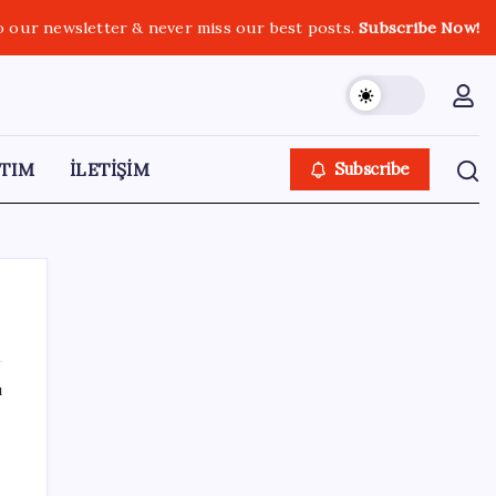
o our newsletter & never miss our best posts.
Subscribe Now!
TIM
İLETİŞİM
Subscribe
ı
SON YAZILAR
Klasik Pokémon Oyunları PC’de Hayat
Buldu