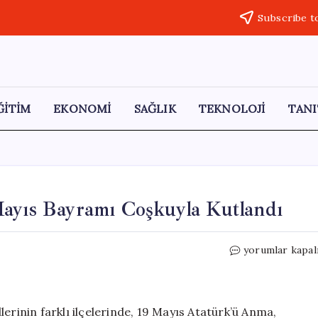
Subscribe t
ĞİTİM
EKONOMİ
SAĞLIK
TEKNOLOJİ
TANI
Mayıs Bayramı Coşkuyla Kutlandı
Adana,
yorumlar kapal
Mersin
ve
Hatay’da
19
erinin farklı ilçelerinde, 19 Mayıs Atatürk’ü Anma,