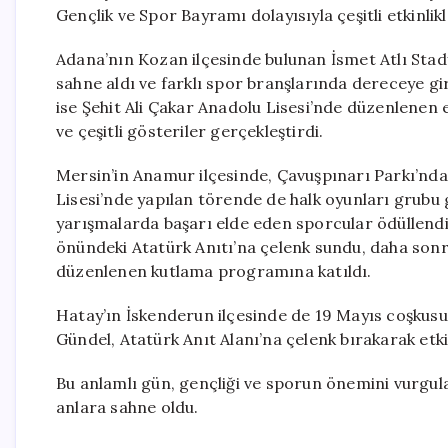
Gençlik ve Spor Bayramı dolayısıyla çeşitli etkinlikl
Adana’nın Kozan ilçesinde bulunan İsmet Atlı Stad
sahne aldı ve farklı spor branşlarında dereceye gir
ise Şehit Ali Çakar Anadolu Lisesi’nde düzenlenen et
ve çeşitli gösteriler gerçekleştirdi.
Mersin’in Anamur ilçesinde, Çavuşpınarı Parkı’nda
Lisesi’nde yapılan törende de halk oyunları grub
yarışmalarda başarı elde eden sporcular ödüllendi
önündeki Atatürk Anıtı’na çelenk sundu, daha son
düzenlenen kutlama programına katıldı.
Hatay’ın İskenderun ilçesinde de 19 Mayıs coşkusu 
Gündel, Atatürk Anıt Alanı’na çelenk bırakarak etki
Bu anlamlı gün, gençliği ve sporun önemini vurgul
anlara sahne oldu.